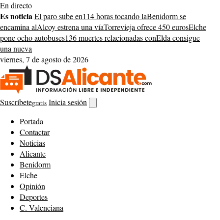
Saltar
En directo
al
Es noticia
El paro sube en
114 horas tocando la
Benidorm se
contenido
encamina al
Alcoy estrena una vía
Torrevieja ofrece 450 euros
Elche
pone ocho autobuses
136 muertes relacionadas con
Elda consigue
una nueva
viernes, 7 de agosto de 2026
Suscríbete
Inicia sesión
gratis
Abrir
buscador
Portada
Contactar
Noticias
Alicante
Benidorm
Elche
Opinión
Deportes
C. Valenciana