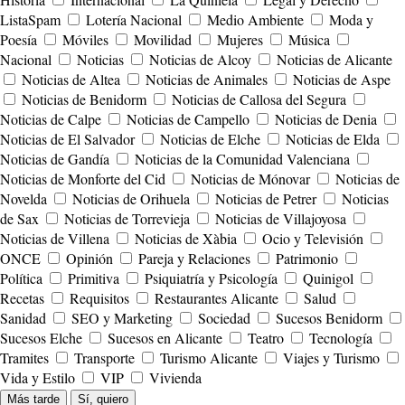
ListaSpam
Lotería Nacional
Medio Ambiente
Moda y
Poesía
Móviles
Movilidad
Mujeres
Música
Nacional
Noticias
Noticias de Alcoy
Noticias de Alicante
Noticias de Altea
Noticias de Animales
Noticias de Aspe
Noticias de Benidorm
Noticias de Callosa del Segura
Noticias de Calpe
Noticias de Campello
Noticias de Denia
Noticias de El Salvador
Noticias de Elche
Noticias de Elda
Noticias de Gandía
Noticias de la Comunidad Valenciana
Noticias de Monforte del Cid
Noticias de Mónovar
Noticias de
Novelda
Noticias de Orihuela
Noticias de Petrer
Noticias
de Sax
Noticias de Torrevieja
Noticias de Villajoyosa
Noticias de Villena
Noticias de Xàbia
Ocio y Televisión
ONCE
Opinión
Pareja y Relaciones
Patrimonio
Política
Primitiva
Psiquiatría y Psicología
Quinigol
Recetas
Requisitos
Restaurantes Alicante
Salud
Sanidad
SEO y Marketing
Sociedad
Sucesos Benidorm
Sucesos Elche
Sucesos en Alicante
Teatro
Tecnología
Tramites
Transporte
Turismo Alicante
Viajes y Turismo
Vida y Estilo
VIP
Vivienda
Más tarde
Sí, quiero