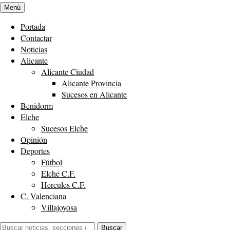
Menú
Portada
Contactar
Noticias
Alicante
Alicante Ciudad
Alicante Provincia
Sucesos en Alicante
Benidorm
Elche
Sucesos Elche
Opinión
Deportes
Fútbol
Elche C.F.
Hercules C.F.
C. Valenciana
Villajoyosa
Buscar:
Buscar