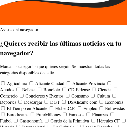
Avisos del navegador
¿Quieres recibir las últimas noticias en tu
navegador?
Marca las categorías que quieres seguir. Se muestran todas las
categorías disponibles del sitio.
Agricultura
Alicante Ciudad
Alicante Provincia
Apodos
Belleza
Bonoloto
CD Eldense
Ciencia
Comercio
Conciertos y Eventos
Consumo
Cultura
Deportes
Descargar
DGT
DSAlicante.com
Economía
El Tiempo en Alicante
Elche .C.F.
Empleo
Entrevistas
Eurodreams
EuroMillones
Famosos
Finanzas
Fútbol
Gastronomía
Gordo de la Primitiva
Hércules CF
Historia
Internacional
La Quiniela
Legal y Derecho