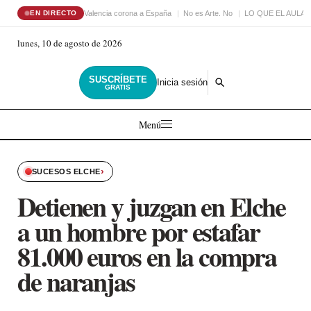
Valencia corona a España
No es Arte. No
LO QUE EL AULA
EN DIRECTO
lunes, 10 de agosto de 2026
SUSCRÍBETE
Inicia sesión
GRATIS
Menú
›
SUCESOS ELCHE
Detienen y juzgan en Elche
a un hombre por estafar
81.000 euros en la compra
de naranjas