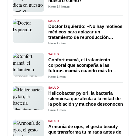
nuestro sueño?
Hace 14 horas
SALUD
Doctor Izquierdo: «No hay motivos
médicos para aplazar un
tratamiento de reproducción
asistida por el verano»
Hace 2 días
SALUD
Confort mamá, el tratamiento
corporal que acompaña a las
futuras mamás cuando más lo
necesitan
Hace 1 mes
SALUD
Helicobacter pylori, la bacteria
silenciosa que afecta a la mitad de
la población y muchos desconocen
Hace 1 mes
SALUD
Armonía de ojos, el gesto beauty
que transforma tu mirada antes de