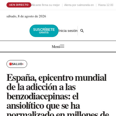
Alicante firma su mejor
Alerta por salmonela en
Hasta 12.000 
EN DIRECTO
sábado, 8 de agosto de 2026
SUSCRÍBETE
Inicia sesión
GRATIS
Menú
›
SALUD
España, epicentro mundial
de la adicción a las
benzodiacepinas: el
ansiolítico que se ha
normalizado en millones de