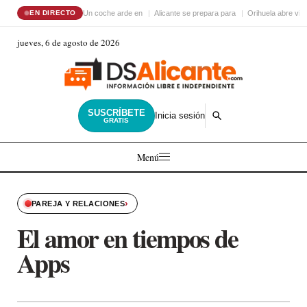
Un coche arde en
Alicante se prepara para
Orihuela abre visi
EN DIRECTO
jueves, 6 de agosto de 2026
SUSCRÍBETE
Inicia sesión
GRATIS
Menú
›
PAREJA Y RELACIONES
El amor en tiempos de
Apps