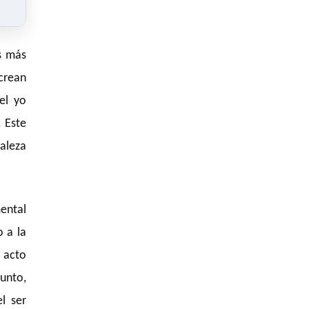
es más
crean
el yo
 Este
aleza
mental
o a la
 acto
punto,
el ser