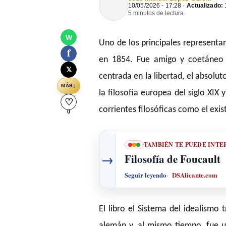
10/05/2026 - 17:28 ·
Actualizado:
1
5 minutos de lectura
W
Uno de los principales representan
f
en 1854. Fue amigo y coetáneo de
𝕏
centrada en la libertad, el absolut
↓
MÁS
la filosofía europea del siglo XIX 
♡
corrientes filosóficas como el exis
0
TAMBIÉN TE PUEDE INTE
→
Filosofía de Foucault
Seguir leyendo
DSAlicante.com
El libro el Sistema del idealismo
alemán y, al mismo tiempo, fue u