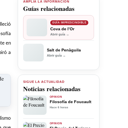
AMPLÍA LA INFORMACIÓN
Guías relacionadas
GUÍA IMPRESCINDIBLE
lleció
Cova de l’Or
sofía
Abrir guía →
nte en
Salt de Penàguila
piró a
Abrir guía →
SIGUE LA ACTUALIDAD
Noticias relacionadas
OPINIÓN
Filosofía de Foucault
Hace 6 horas
alismo
OPINIÓN
a que