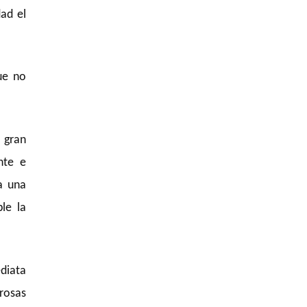
ad el
ue no
 gran
nte e
a una
le la
ediata
rosas