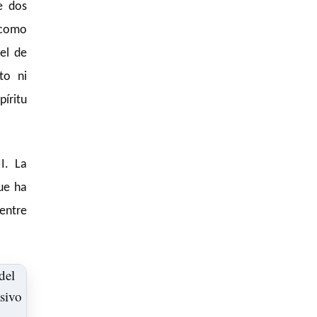
e dos
 como
el de
to ni
íritu
I. La
que ha
 entre