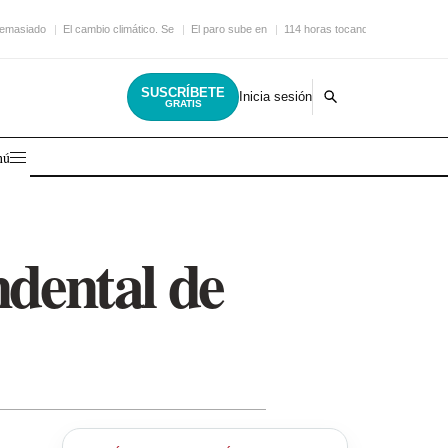
demasiado
El cambio climático. Se
El paro sube en
114 horas tocando la
SUSCRÍBETE
Inicia sesión
GRATIS
nú
ndental de