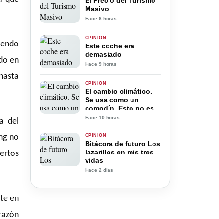
El Precio del Turismo
Masivo
Hace 6 horas
OPINIÓN
ciendo
Este coche era
demasiado
ado en
Hace 9 horas
 hasta
OPINIÓN
El cambio climático.
Se usa como un
comodín. Esto no es
negacionismo.
Hace 10 horas
a del
ing no
OPINIÓN
Bitácora de futuro Los
lazarillos en mis tres
ertos
vidas
Hace 2 días
nte en
 razón