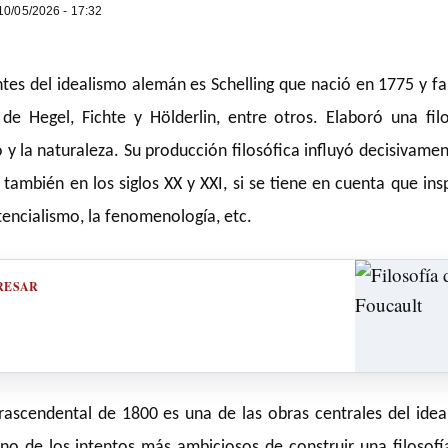
0/05/2026 - 17:32
tes del idealismo alemán es Schelling que nació en 1775 y fa
 Hegel, Fichte y Hölderlin, entre otros. Elaboró una filo
o y la naturaleza. Su producción filosófica influyó decisivame
y también en los siglos XX y XXI, si se tiene en cuenta que ins
tencialismo, la fenomenología, etc.
RESAR
 trascendental de 1800 es una de las obras centrales del ide
no de los intentos más ambiciosos de construir una filosofí