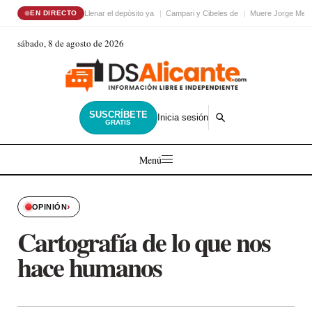
Llenar el depósito ya
Campari y Cibeles de
Muere Jorge Mess
EN DIRECTO
sábado, 8 de agosto de 2026
SUSCRÍBETE
Inicia sesión
GRATIS
Menú
›
OPINIÓN
Cartografía de lo que nos
hace humanos