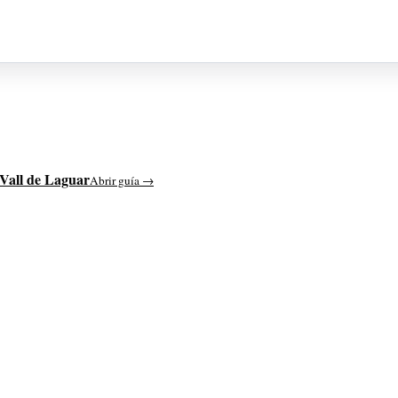
Vall de Laguar
Abrir guía →