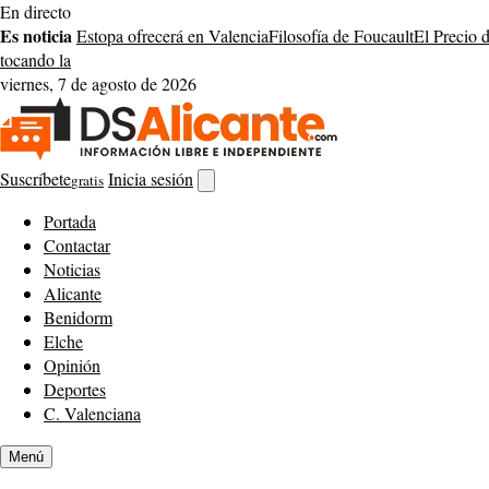
Saltar
En directo
al
Es noticia
Estopa ofrecerá en Valencia
Filosofía de Foucault
El Precio 
contenido
tocando la
viernes, 7 de agosto de 2026
Suscríbete
Inicia sesión
gratis
Abrir
buscador
Portada
Contactar
Noticias
Alicante
Benidorm
Elche
Opinión
Deportes
C. Valenciana
Menú