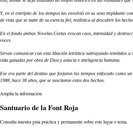
real, donde se deja instalado un mojón histórico en las realidades que s
Y, en el estrépito de los tiempos las envolvió en su seno trepidante c
de vista que se nutre de su esencia fiel, realística al descubrir los hech
En el fondo ambas Novelas Cortas evocan caos, intensidad y destrucci
voces.
Sirvan comunicar con esta libación letrística subrayando remitidos a 
vida ganadas por obra de Dios y astucia e inteligencia humana.
Ese era parte del destino que forjaron los tiempos enfocado como u
1988, hace 38 años, que se suscitaron estos dos hechos.
Amplía la información
Santuario de la Font Roja
Consulta nuestra guía práctica y permanente sobre este lugar o tema.