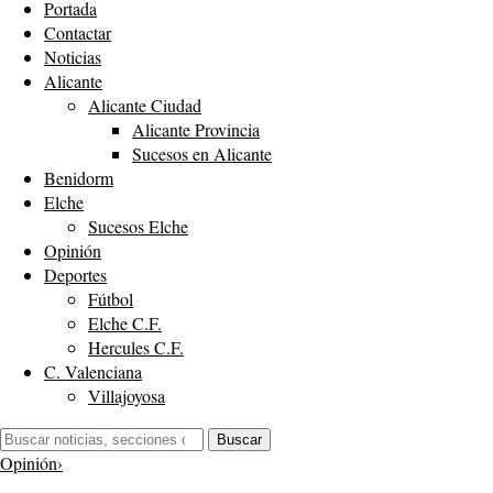
Portada
Contactar
Noticias
Alicante
Alicante Ciudad
Alicante Provincia
Sucesos en Alicante
Benidorm
Elche
Sucesos Elche
Opinión
Deportes
Fútbol
Elche C.F.
Hercules C.F.
C. Valenciana
Villajoyosa
Buscar:
Buscar
Opinión
›