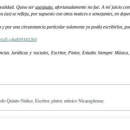
realidad. Quiso ser
asesinato
, afortunadamente no fue. A mí juicio como
s (as) se refleja, por supuesto con otros matices o semejantes, en dep
 y por una circunstancia particular solamente yo podía escribirlos, por
7-b1d5-c4a8393432b3
as Jurídicas y sociales, Escritor, Pintor, Estudio Siempre Música,
do Quinto Núñez, Escritor, pintor, músico Nicaragüense.