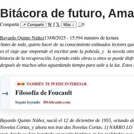
Bitácora de futuro, Am
Compartir
W
f
𝕏
♡
0
↗
Compartir
Más
↓
Bayardo Quinto Núñez
13/08/2025 - 15:59
4 minutos de lectura
Antes de todo, quiero hacer de su conocimiento estimados lectores que
es el viaje que emprende el escritor ante la pohesía, y la novela otr
historia de la recuperación. Leyendo estás obras u otros se puede disfru
después de muchos años aguardando tiempo para salir a la luz. Estos
TAMBIÉN TE PUEDE INTERESAR
→
Filosofía de Foucault
Seguir leyendo
DSAlicante.com
Bayardo Quinto Núñez, nació el 12 de diciembre de 1955, oriundo de
Novelas Cortas, y ahora nos trae dos Novelas Cortas. 1) NARRO