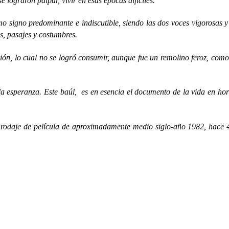
e lograron palpar, vivir en esas épocas difíciles.
omo signo predominante e indiscutible, siendo las dos voces vigorosas 
os, pasajes y costumbres.
ón, lo cual no se logró consumir, aunque fue un remolino feroz, como
la esperanza. Este baúl, es en esencia el documento de la vida en hor
n rodaje de película de aproximadamente medio siglo-año 1982, hace 