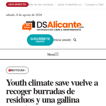
Más de dos semanas
Llenar el depósito ya
Campari y Cibele
EN DIRECTO
sábado, 8 de agosto de 2026
SUSCRÍBETE
Inicia sesión
GRATIS
Menú
›
NOTICIAS
Youth climate save vuelve a
recoger burradas de
residuos y una gallina