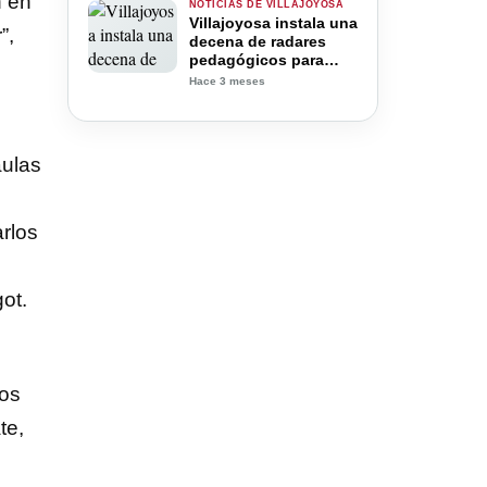
n en
NOTICIAS DE VILLAJOYOSA
Villajoyosa instala una
”,
decena de radares
pedagógicos para
mejorar la seguridad
Hace 3 meses
vial en el municipio
aulas
arlos
ot.
dos
te,