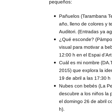
pequeños:
Pañuelos (Tarambana Teat
año, lleno de colores y t
Auditori. (Entradas ya a
¿Qué esconde? (Pàmpol T
visual para motivar a beb
12:00 h en el Espai d
’
Ar
Cuál es mi nombre (DA.
2015) que explora la ide
19 de abril a las 17:30 h 
Nubes con bebés (La Pet
descubre a los niños la p
el domingo 26 de abril c
h).