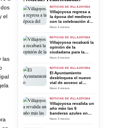
 dos
NOTICIAS DE VILLAJOYOSA
Villajoyosa regresa a
 el
la época del medievo
con la celebración del
Mercat Medieval
Hace 3 meses
NOTICIAS DE VILLAJOYOSA
Villajoyosa recabará la
opinión de la
ciudadana para la
redacción del IV Plan
Hace 4 meses
 las
Municipal de Igualdad
de Oportunidades
o
NOTICIAS DE VILLAJOYOSA
entre Mujeres y
El Ayuntamiento
ipal
Hombres
desbloquea el nuevo
vial de acceso al
gela
puerto de Villajoyosa
Hace 4 meses
con la licitación de la
redacción del
NOTICIAS DE VILLAJOYOSA
proyecto
Villajoyosa revalida un
año más las 6
banderas azules en
las playas y mantiene
bra
Hace 3 meses
el liderazgo en la
Marina Baixa