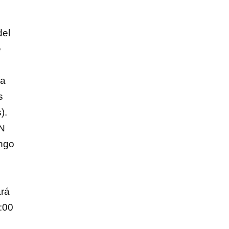
del
e
ía
s
).
EN
ingo
ará
:00