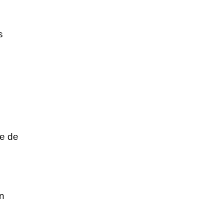
s
re de
n