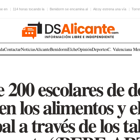
be en
114 horas tocando la
Benidorm se encamina al
Alcoy estrena una vía
Torre
ada
Contactar
Noticias
Alicante
Benidorm
Elche
Opinión
Deportes
C. Valenciana
Me
 200 escolares de d
n los alimentos y 
l a través de los tal