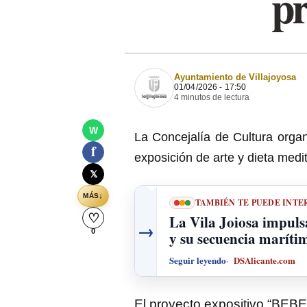
p
Ayuntamiento de Villajoyosa
01/04/2026 - 17:50
4 minutos de lectura
W
La Concejalía de Cultura organ
f
exposición de arte y dieta med
𝕏
↓
MÁS
TAMBIÉN TE PUEDE INTE
♡
La Vila Joiosa impuls
→
0
y su secuencia marítim
Seguir leyendo
DSAlicante.com
El proyecto expositivo “BEBE