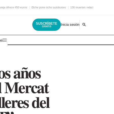
vieja ofrece 450 euros
Elche pone ocho autobuses
136 muertes relacionadas con
SUSCRÍBETE
Inicia sesión
GRATIS
nú
os años
el Mercat
leres del