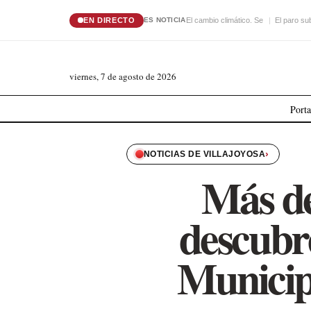
EN DIRECTO
El cambio climático. Se
El paro su
ES NOTICIA
viernes, 7 de agosto de 2026
Port
›
NOTICIAS DE VILLAJOYOSA
Más de
descubre
Municipa