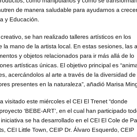
roductos, cómo manipularlos y cómo se transforma
nutren de manera saludable para ayudarnos a crecer
ra y Educación.
creativo, se han realizado talleres artísticos en los
 la mano de la artista local. En estas sesiones, las 
mentos y objetos relacionados para ir más allá de lo
nes artísticas únicas. El objetivo principal es “anim
es, acercándolos al arte a través de la diversidad de
ores presentes en la naturaleza”, añadió Marisa Ming
 visitado este miércoles el CEI El Trenet “donde
 proyecto ‘BEBE-ART’, en el cual han participado to
 iniciativa se ha desarrollado en el CEI El Cole de Pa
ts, CEI Little Town, CEIP Dr. Álvaro Esquerdo, CEIP