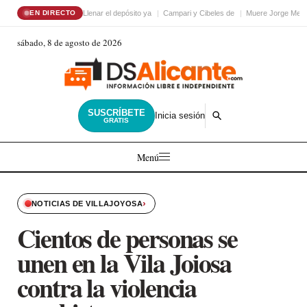
Llenar el depósito ya
Campari y Cibeles de
Muere Jorge Mess
EN DIRECTO
sábado, 8 de agosto de 2026
SUSCRÍBETE
Inicia sesión
GRATIS
Menú
›
NOTICIAS DE VILLAJOYOSA
Cientos de personas se
unen en la Vila Joiosa
contra la violencia