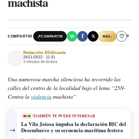
machista
f
♡
0
↗
W
𝕏
COMPARTIR
↓
COMPARTIR
MÁS
Redacción DSAlicante
26/11/2022 - 11:31
3 minutos de lectura
Una numerosa marcha silenciosa ha recorrido las
calles del centro de la localidad bajo el lema “25N-
Contra la
violencia
machista”
TAMBIÉN TE PUEDE INTERESAR
La Vila Joiosa impulsa la declaración BIC del
→
Desembarco y su secuencia marítima festera