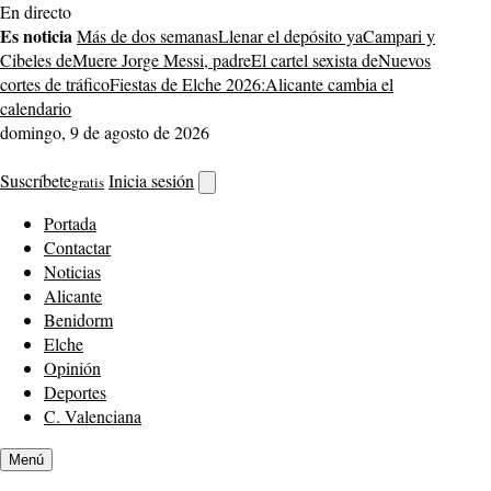
Saltar
En directo
al
Es noticia
Más de dos semanas
Llenar el depósito ya
Campari y
contenido
Cibeles de
Muere Jorge Messi, padre
El cartel sexista de
Nuevos
cortes de tráfico
Fiestas de Elche 2026:
Alicante cambia el
calendario
domingo, 9 de agosto de 2026
Suscríbete
Inicia sesión
gratis
Abrir
buscador
Portada
Contactar
Noticias
Alicante
Benidorm
Elche
Opinión
Deportes
C. Valenciana
Menú