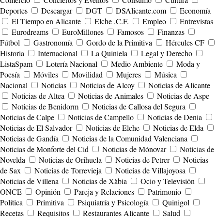
Deportes
Descargar
DGT
DSAlicante.com
Economía
El Tiempo en Alicante
Elche .C.F.
Empleo
Entrevistas
Eurodreams
EuroMillones
Famosos
Finanzas
Fútbol
Gastronomía
Gordo de la Primitiva
Hércules CF
Historia
Internacional
La Quiniela
Legal y Derecho
ListaSpam
Lotería Nacional
Medio Ambiente
Moda y
Poesía
Móviles
Movilidad
Mujeres
Música
Nacional
Noticias
Noticias de Alcoy
Noticias de Alicante
Noticias de Altea
Noticias de Animales
Noticias de Aspe
Noticias de Benidorm
Noticias de Callosa del Segura
Noticias de Calpe
Noticias de Campello
Noticias de Denia
Noticias de El Salvador
Noticias de Elche
Noticias de Elda
Noticias de Gandía
Noticias de la Comunidad Valenciana
Noticias de Monforte del Cid
Noticias de Mónovar
Noticias de
Novelda
Noticias de Orihuela
Noticias de Petrer
Noticias
de Sax
Noticias de Torrevieja
Noticias de Villajoyosa
Noticias de Villena
Noticias de Xàbia
Ocio y Televisión
ONCE
Opinión
Pareja y Relaciones
Patrimonio
Política
Primitiva
Psiquiatría y Psicología
Quinigol
Recetas
Requisitos
Restaurantes Alicante
Salud