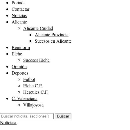
Portada
Contactar
Noticias
Alicante
Alicante Ciudad
Alicante Provincia
Sucesos en Alicante
Benidorm
Elche
Sucesos Elche
Opinión
Deportes
Fútbol
Elche C.F.
Hercules C.F.
C. Valenciana
Villajoyosa
Buscar:
Buscar
Noticias
›