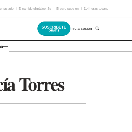
demasiado
El cambio climático. Se
El paro sube en
114 horas tocando la
SUSCRÍBETE
Inicia sesión
GRATIS
nú
ía Torres