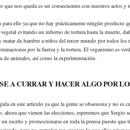
co que nos queda es ser consecuentes con nuestros actos y t
n para ello ya que no hay prácticamente ningún producto q
vegetal evitando un infierno de tortura hasta la muerte, dañ
 matar de hambre a niños del tercer mundo por todos los re
eminaciones por la fuerza y la tortura. El veganismo es ve
ta de animales, así como la experimentación.
SE A CURRAR Y HACER ALGO POR L
gida en este artículo ya que la gente se obsesiona y no es 
jo, ahora que vienen las elecciones, esperemos que Sergio s
r un escrito y promocionarse en toda la prensa puesto que t
aciendo, pero no cumplen tan siquiera lo que ellos mismo