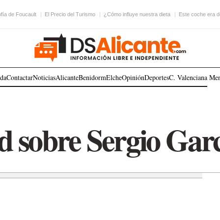
ofía de Foucault
El Precio del Turismo
¿Cómo influye nuestra dieta
Este coche era 
ada
Contactar
Noticias
Alicante
Benidorm
Elche
Opinión
Deportes
C. Valenciana
Me
d sobre Sergio Garc