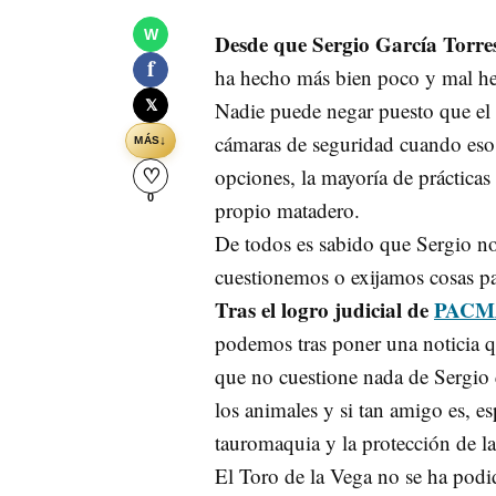
W
Desde que Sergio García Torre
f
ha hecho más bien poco y mal h
𝕏
Nadie puede negar puesto que el 
cámaras de seguridad cuando eso
↓
MÁS
opciones, la mayoría de prácticas
♡
0
propio matadero.
De todos es sabido que Sergio no 
cuestionemos o exijamos cosas p
Tras el logro judicial de
PACM
podemos tras poner una noticia qu
que no cuestione nada de Sergio 
los animales y si tan amigo es, e
tauromaquia y la protección de la
El Toro de la Vega no se ha podi