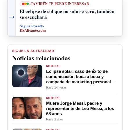
TAMBIÉN TE PUEDE INTERESAR
El eclipse de sol que no solo se verá, también
→
se escuchará
Seguir leyendo
DSAlicante.com
SIGUE LA ACTUALIDAD
Noticias relacionadas
NOTICIAS
Eclipse solar: caso de éxito de
comunicación boca a boca y
campaña de marketing personal
sin coste y al alcance de todos
Hace 14 horas
NOTICIAS
Muere Jorge Messi, padre y
representante de Leo Messi, a los
68 años
Hace 2 días
NOTICIAS