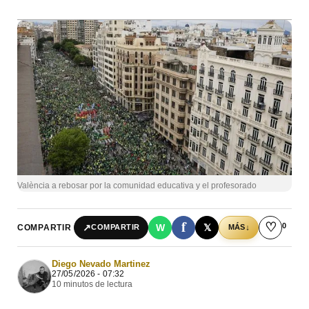
València a rebosar por la comunidad educativa y el profesorado
f
♡
0
↗
W
𝕏
COMPARTIR
↓
COMPARTIR
MÁS
Diego Nevado Martinez
27/05/2026 - 07:32
10 minutos de lectura