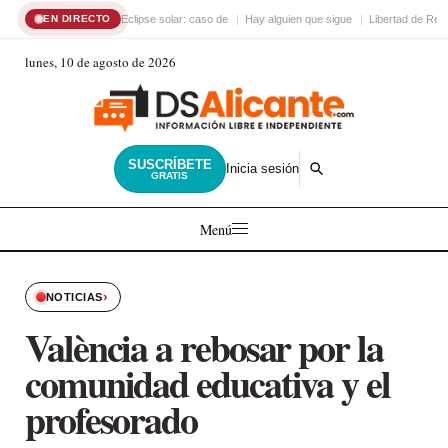
Eclipse solar: caso de
Hay alguien que sigue
Libertad de Reli
EN DIRECTO
lunes, 10 de agosto de 2026
SUSCRÍBETE
Inicia sesión
GRATIS
Menú
›
NOTICIAS
València a rebosar por la
comunidad educativa y el
profesorado