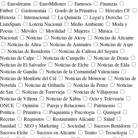
Eurodreams
EuroMillones
Famosos
Finanzas
Fútbol
Gastronomía
Gordo de la Primitiva
Hércules CF
Historia
Internacional
La Quiniela
Legal y Derecho
ListaSpam
Lotería Nacional
Medio Ambiente
Moda y
Poesía
Móviles
Movilidad
Mujeres
Música
Nacional
Noticias
Noticias de Alcoy
Noticias de Alicante
Noticias de Altea
Noticias de Animales
Noticias de Aspe
Noticias de Benidorm
Noticias de Callosa del Segura
Noticias de Calpe
Noticias de Campello
Noticias de Denia
Noticias de El Salvador
Noticias de Elche
Noticias de Elda
Noticias de Gandía
Noticias de la Comunidad Valenciana
Noticias de Monforte del Cid
Noticias de Mónovar
Noticias de
Novelda
Noticias de Orihuela
Noticias de Petrer
Noticias
de Sax
Noticias de Torrevieja
Noticias de Villajoyosa
Noticias de Villena
Noticias de Xàbia
Ocio y Televisión
ONCE
Opinión
Pareja y Relaciones
Patrimonio
Política
Primitiva
Psiquiatría y Psicología
Quinigol
Recetas
Requisitos
Restaurantes Alicante
Salud
Sanidad
SEO y Marketing
Sociedad
Sucesos Benidorm
Sucesos Elche
Sucesos en Alicante
Teatro
Tecnología