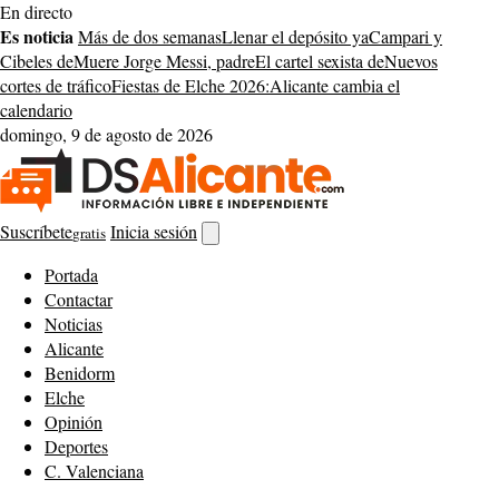
Saltar
En directo
al
Es noticia
Más de dos semanas
Llenar el depósito ya
Campari y
contenido
Cibeles de
Muere Jorge Messi, padre
El cartel sexista de
Nuevos
cortes de tráfico
Fiestas de Elche 2026:
Alicante cambia el
calendario
domingo, 9 de agosto de 2026
Suscríbete
Inicia sesión
gratis
Abrir
buscador
Portada
Contactar
Noticias
Alicante
Benidorm
Elche
Opinión
Deportes
C. Valenciana