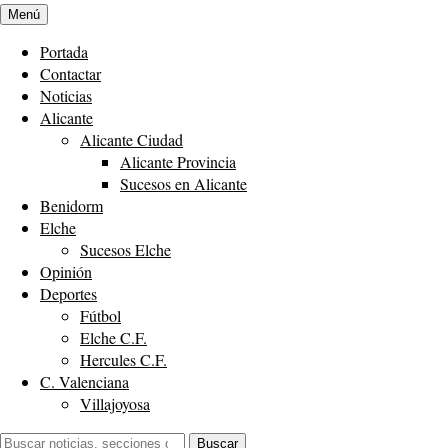
Menú
Portada
Contactar
Noticias
Alicante
Alicante Ciudad
Alicante Provincia
Sucesos en Alicante
Benidorm
Elche
Sucesos Elche
Opinión
Deportes
Fútbol
Elche C.F.
Hercules C.F.
C. Valenciana
Villajoyosa
Buscar:
Buscar