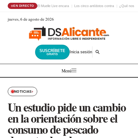
El Muelle Live encara
Los cinco antídotos contra
¿Qué nos ha
EN DIRECTO
jueves, 6 de agosto de 2026
SUSCRÍBETE
Inicia sesión
GRATIS
Menú
›
NOTICIAS
Un estudio pide un cambio
en la orientación sobre el
consumo de pescado