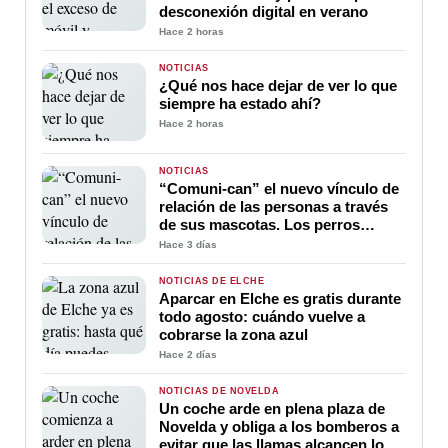
desconexión digital en verano
Hace 2 horas
NOTICIAS
¿Qué nos hace dejar de ver lo que
siempre ha estado ahí?
Hace 2 horas
NOTICIAS
“Comuni-can” el nuevo vínculo de
relación de las personas a través
de sus mascotas. Los perros
ayudan a la comunicación entre
Hace 3 días
sus amos
NOTICIAS DE ELCHE
Aparcar en Elche es gratis durante
todo agosto: cuándo vuelve a
cobrarse la zona azul
Hace 2 días
NOTICIAS DE NOVELDA
Un coche arde en plena plaza de
Novelda y obliga a los bomberos a
evitar que las llamas alcancen los