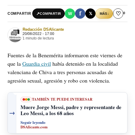
f
♡
0
↗
W
𝕏
COMPARTIR
↓
COMPARTIR
MÁS
Redacción DSAlicante
20/08/2022 - 17:00
1 minuto de lectura
Fuentes de la Benemérita informaron este viernes de
que la
Guardia civil
había detenido en la localidad
valenciana de Chiva a tres personas acusadas de
agresión sexual, agresión y robo con violencia.
TAMBIÉN TE PUEDE INTERESAR
Muere Jorge Messi, padre y representante de
→
Leo Messi, a los 68 años
Seguir leyendo
DSAlicante.com