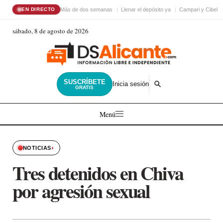
Más de dos semanas
Llenar el depósito ya
Campari y Cibele
EN DIRECTO
sábado, 8 de agosto de 2026
SUSCRÍBETE
Inicia sesión
GRATIS
Menú
›
NOTICIAS
Tres detenidos en Chiva
por agresión sexual