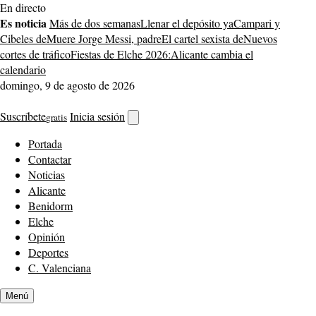
Saltar
En directo
al
Es noticia
Más de dos semanas
Llenar el depósito ya
Campari y
contenido
Cibeles de
Muere Jorge Messi, padre
El cartel sexista de
Nuevos
cortes de tráfico
Fiestas de Elche 2026:
Alicante cambia el
calendario
domingo, 9 de agosto de 2026
Suscríbete
Inicia sesión
gratis
Abrir
buscador
Portada
Contactar
Noticias
Alicante
Benidorm
Elche
Opinión
Deportes
C. Valenciana
Menú