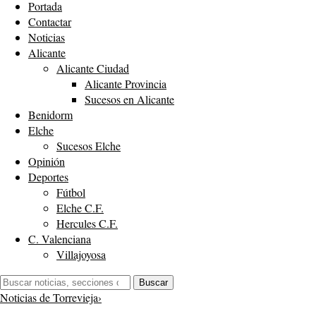
Portada
Contactar
Noticias
Alicante
Alicante Ciudad
Alicante Provincia
Sucesos en Alicante
Benidorm
Elche
Sucesos Elche
Opinión
Deportes
Fútbol
Elche C.F.
Hercules C.F.
C. Valenciana
Villajoyosa
Buscar:
Buscar
Noticias de Torrevieja
›