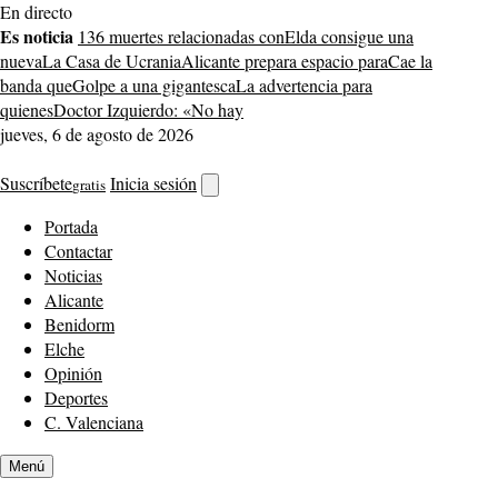
Saltar
En directo
al
Es noticia
136 muertes relacionadas con
Elda consigue una
contenido
nueva
La Casa de Ucrania
Alicante prepara espacio para
Cae la
banda que
Golpe a una gigantesca
La advertencia para
quienes
Doctor Izquierdo: «No hay
jueves, 6 de agosto de 2026
Suscríbete
Inicia sesión
gratis
Abrir
buscador
Portada
Contactar
Noticias
Alicante
Benidorm
Elche
Opinión
Deportes
C. Valenciana
Menú