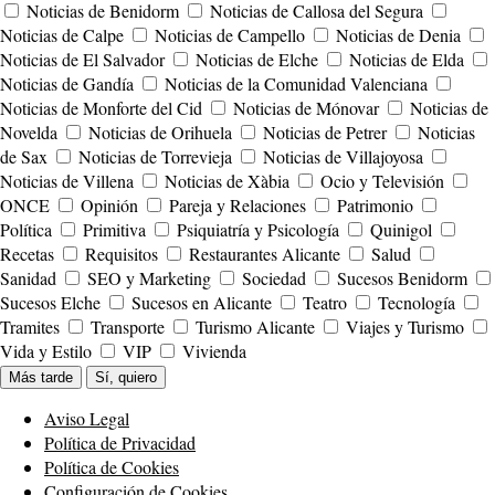
Noticias de Benidorm
Noticias de Callosa del Segura
Noticias de Calpe
Noticias de Campello
Noticias de Denia
Noticias de El Salvador
Noticias de Elche
Noticias de Elda
Noticias de Gandía
Noticias de la Comunidad Valenciana
Noticias de Monforte del Cid
Noticias de Mónovar
Noticias de
Novelda
Noticias de Orihuela
Noticias de Petrer
Noticias
de Sax
Noticias de Torrevieja
Noticias de Villajoyosa
Noticias de Villena
Noticias de Xàbia
Ocio y Televisión
ONCE
Opinión
Pareja y Relaciones
Patrimonio
Política
Primitiva
Psiquiatría y Psicología
Quinigol
Recetas
Requisitos
Restaurantes Alicante
Salud
Sanidad
SEO y Marketing
Sociedad
Sucesos Benidorm
Sucesos Elche
Sucesos en Alicante
Teatro
Tecnología
Tramites
Transporte
Turismo Alicante
Viajes y Turismo
Vida y Estilo
VIP
Vivienda
Más tarde
Sí, quiero
Aviso Legal
Política de Privacidad
Política de Cookies
Configuración de Cookies