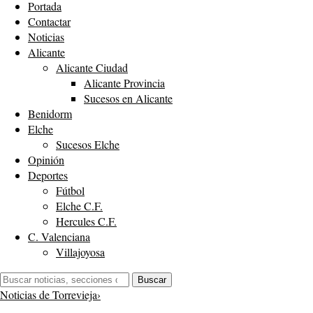
Portada
Contactar
Noticias
Alicante
Alicante Ciudad
Alicante Provincia
Sucesos en Alicante
Benidorm
Elche
Sucesos Elche
Opinión
Deportes
Fútbol
Elche C.F.
Hercules C.F.
C. Valenciana
Villajoyosa
Buscar:
Buscar
Noticias de Torrevieja
›