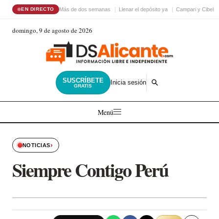
Más de dos semanas
Llenar el depósito ya
Campari y Cibele
EN DIRECTO
domingo, 9 de agosto de 2026
SUSCRÍBETE
Inicia sesión
GRATIS
Menú
›
NOTICIAS
Siempre Contigo Perú