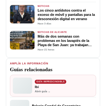
NOTICIAS
Los cinco antídotos contra el
exceso de móvil y pantallas para la
desconexión digital en verano
Hace 3 días
NOTICIAS DE ALICANTE
Más de dos semanas con
problemas en los lavapiés de la
Playa de San Juan: ya trabajan
para soluciona
Hace 21 horas
AMPLÍA LA INFORMACIÓN
Guías relacionadas
GUÍA IMPRESCINDIBLE
Ibi
Abrir guía →
Palacio Condal de Cocentaina