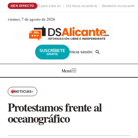
El paro sube en
114 horas tocando la
Benidorm se encamina 
EN DIRECTO
viernes, 7 de agosto de 2026
SUSCRÍBETE
Inicia sesión
GRATIS
Menú
›
NOTICIAS
Protestamos frente al
oceanográfico