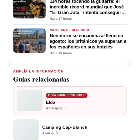
114 horas tocando la guitarra: el
increíble récord mundial que José
“El Gran Jota” intenta conseguir
en Villena
Hace 17 horas
NOTICIAS DE BENIDORM
Benidorm se encamina al lleno en
agosto: los británicos ya superan a
los españoles en sus hoteles
Hace 18 horas
AMPLÍA LA INFORMACIÓN
Guías relacionadas
GUÍA IMPRESCINDIBLE
Elda
Abrir guía →
Camping Cap-Blanch
Abrir guía →