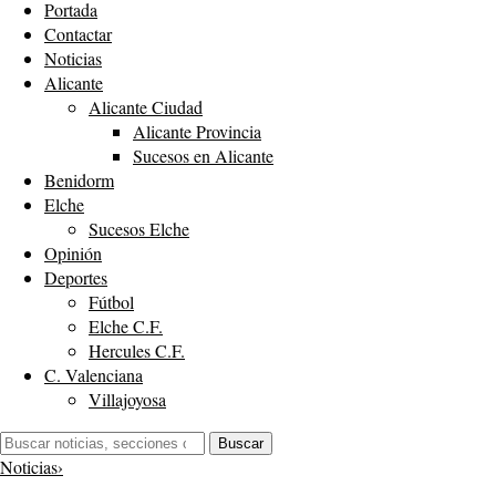
Portada
Contactar
Noticias
Alicante
Alicante Ciudad
Alicante Provincia
Sucesos en Alicante
Benidorm
Elche
Sucesos Elche
Opinión
Deportes
Fútbol
Elche C.F.
Hercules C.F.
C. Valenciana
Villajoyosa
Buscar:
Buscar
Noticias
›