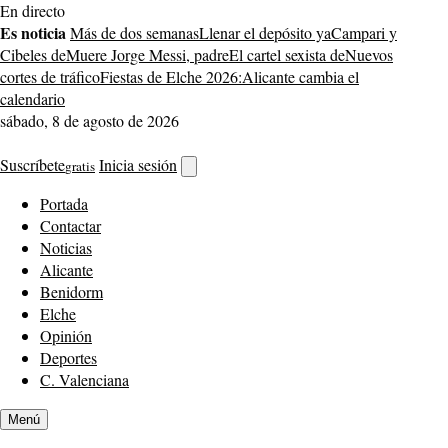
Saltar
En directo
al
Es noticia
Más de dos semanas
Llenar el depósito ya
Campari y
contenido
Cibeles de
Muere Jorge Messi, padre
El cartel sexista de
Nuevos
cortes de tráfico
Fiestas de Elche 2026:
Alicante cambia el
calendario
sábado, 8 de agosto de 2026
Suscríbete
Inicia sesión
gratis
Abrir
buscador
Portada
Contactar
Noticias
Alicante
Benidorm
Elche
Opinión
Deportes
C. Valenciana
Menú