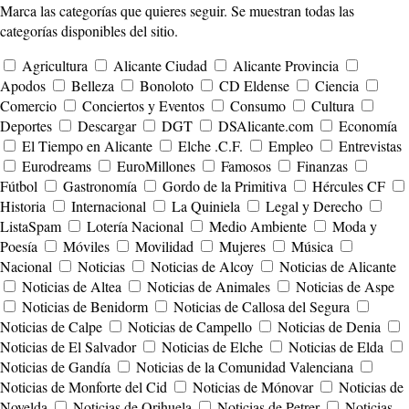
Marca las categorías que quieres seguir. Se muestran todas las
categorías disponibles del sitio.
Agricultura
Alicante Ciudad
Alicante Provincia
Apodos
Belleza
Bonoloto
CD Eldense
Ciencia
Comercio
Conciertos y Eventos
Consumo
Cultura
Deportes
Descargar
DGT
DSAlicante.com
Economía
El Tiempo en Alicante
Elche .C.F.
Empleo
Entrevistas
Eurodreams
EuroMillones
Famosos
Finanzas
Fútbol
Gastronomía
Gordo de la Primitiva
Hércules CF
Historia
Internacional
La Quiniela
Legal y Derecho
ListaSpam
Lotería Nacional
Medio Ambiente
Moda y
Poesía
Móviles
Movilidad
Mujeres
Música
Nacional
Noticias
Noticias de Alcoy
Noticias de Alicante
Noticias de Altea
Noticias de Animales
Noticias de Aspe
Noticias de Benidorm
Noticias de Callosa del Segura
Noticias de Calpe
Noticias de Campello
Noticias de Denia
Noticias de El Salvador
Noticias de Elche
Noticias de Elda
Noticias de Gandía
Noticias de la Comunidad Valenciana
Noticias de Monforte del Cid
Noticias de Mónovar
Noticias de
Novelda
Noticias de Orihuela
Noticias de Petrer
Noticias