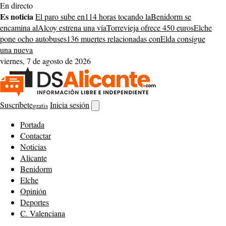
Saltar
En directo
al
Es noticia
El paro sube en
114 horas tocando la
Benidorm se
contenido
encamina al
Alcoy estrena una vía
Torrevieja ofrece 450 euros
Elche
pone ocho autobuses
136 muertes relacionadas con
Elda consigue
una nueva
viernes, 7 de agosto de 2026
Suscríbete
Inicia sesión
gratis
Abrir
buscador
Portada
Contactar
Noticias
Alicante
Benidorm
Elche
Opinión
Deportes
C. Valenciana