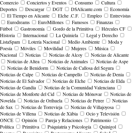
Comercio
Conciertos y Eventos
Consumo
Cultura
Deportes
Descargar
DGT
DSAlicante.com
Economía
El Tiempo en Alicante
Elche .C.F.
Empleo
Entrevistas
Eurodreams
EuroMillones
Famosos
Finanzas
Fútbol
Gastronomía
Gordo de la Primitiva
Hércules CF
Historia
Internacional
La Quiniela
Legal y Derecho
ListaSpam
Lotería Nacional
Medio Ambiente
Moda y
Poesía
Móviles
Movilidad
Mujeres
Música
Nacional
Noticias
Noticias de Alcoy
Noticias de Alicante
Noticias de Altea
Noticias de Animales
Noticias de Aspe
Noticias de Benidorm
Noticias de Callosa del Segura
Noticias de Calpe
Noticias de Campello
Noticias de Denia
Noticias de El Salvador
Noticias de Elche
Noticias de Elda
Noticias de Gandía
Noticias de la Comunidad Valenciana
Noticias de Monforte del Cid
Noticias de Mónovar
Noticias de
Novelda
Noticias de Orihuela
Noticias de Petrer
Noticias
de Sax
Noticias de Torrevieja
Noticias de Villajoyosa
Noticias de Villena
Noticias de Xàbia
Ocio y Televisión
ONCE
Opinión
Pareja y Relaciones
Patrimonio
Política
Primitiva
Psiquiatría y Psicología
Quinigol