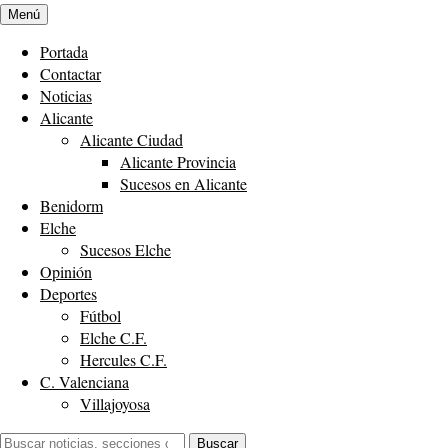
Menú
Portada
Contactar
Noticias
Alicante
Alicante Ciudad
Alicante Provincia
Sucesos en Alicante
Benidorm
Elche
Sucesos Elche
Opinión
Deportes
Fútbol
Elche C.F.
Hercules C.F.
C. Valenciana
Villajoyosa
Buscar:
Buscar