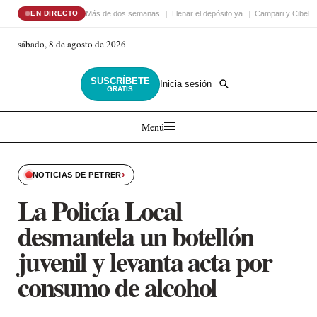
Más de dos semanas
Llenar el depósito ya
Campari y Cibele
EN DIRECTO
sábado, 8 de agosto de 2026
SUSCRÍBETE
Inicia sesión
GRATIS
Menú
›
NOTICIAS DE PETRER
La Policía Local
desmantela un botellón
juvenil y levanta acta por
consumo de alcohol