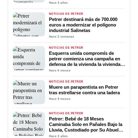
principales áreas comerciales del
Hace 3 años
municipio
NOTICIAS DE PETRER
Petrer destinará más de 700.000
euros a modernizar el polígono
industrial Salinetas
Hace 2 semanas
NOTICIAS DE PETRER
Esquerra unida compromís de
petrer comienza una campaña en
defensa de la vivienda la vivienda
es un dret, no un negoci
Hace 6 meses
NOTICIAS DE PETRER
Muere un parapentista en Petrer
tras estrellarse contra una ladera
Hace 9 meses
NOTICIAS DE PETRER
Petrer: Bebé de 18 Meses
Caminaba Solo en Pañales Bajo la
Lluvia, Custodiado por Su Abuela
Materna
Hace 2 años