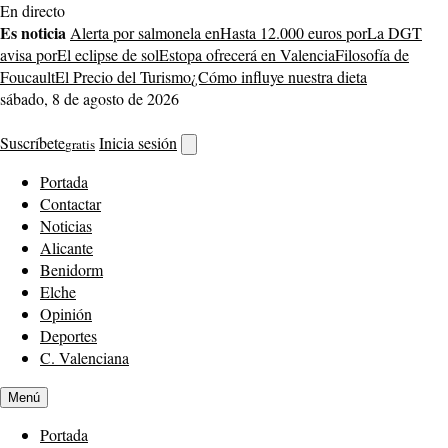
Saltar
En directo
al
Es noticia
Alerta por salmonela en
Hasta 12.000 euros por
La DGT
contenido
avisa por
El eclipse de sol
Estopa ofrecerá en Valencia
Filosofía de
Foucault
El Precio del Turismo
¿Cómo influye nuestra dieta
sábado, 8 de agosto de 2026
Suscríbete
Inicia sesión
gratis
Abrir
buscador
Portada
Contactar
Noticias
Alicante
Benidorm
Elche
Opinión
Deportes
C. Valenciana
Menú
Portada