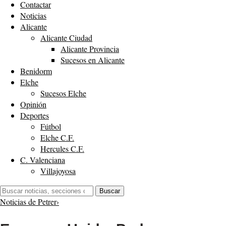
Contactar
Noticias
Alicante
Alicante Ciudad
Alicante Provincia
Sucesos en Alicante
Benidorm
Elche
Sucesos Elche
Opinión
Deportes
Fútbol
Elche C.F.
Hercules C.F.
C. Valenciana
Villajoyosa
Buscar:
Buscar
Noticias de Petrer
›