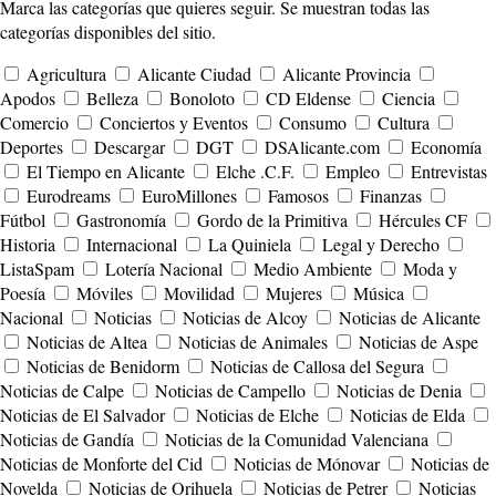
Marca las categorías que quieres seguir. Se muestran todas las
categorías disponibles del sitio.
Agricultura
Alicante Ciudad
Alicante Provincia
Apodos
Belleza
Bonoloto
CD Eldense
Ciencia
Comercio
Conciertos y Eventos
Consumo
Cultura
Deportes
Descargar
DGT
DSAlicante.com
Economía
El Tiempo en Alicante
Elche .C.F.
Empleo
Entrevistas
Eurodreams
EuroMillones
Famosos
Finanzas
Fútbol
Gastronomía
Gordo de la Primitiva
Hércules CF
Historia
Internacional
La Quiniela
Legal y Derecho
ListaSpam
Lotería Nacional
Medio Ambiente
Moda y
Poesía
Móviles
Movilidad
Mujeres
Música
Nacional
Noticias
Noticias de Alcoy
Noticias de Alicante
Noticias de Altea
Noticias de Animales
Noticias de Aspe
Noticias de Benidorm
Noticias de Callosa del Segura
Noticias de Calpe
Noticias de Campello
Noticias de Denia
Noticias de El Salvador
Noticias de Elche
Noticias de Elda
Noticias de Gandía
Noticias de la Comunidad Valenciana
Noticias de Monforte del Cid
Noticias de Mónovar
Noticias de
Novelda
Noticias de Orihuela
Noticias de Petrer
Noticias