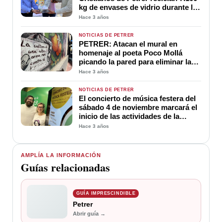
kg de envases de vidrio durante las
fiestas
Hace 3 años
NOTICIAS DE PETRER
PETRER: Atacan el mural en
homenaje al poeta Poco Mollá
picando la pared para eliminar la
palabra fascismo
Hace 3 años
NOTICIAS DE PETRER
El concierto de música festera del
sábado 4 de noviembre marcará el
inicio de las actividades de la
Fiesta de los Capitanes
Hace 3 años
AMPLÍA LA INFORMACIÓN
Guías relacionadas
GUÍA IMPRESCINDIBLE
Petrer
Abrir guía →