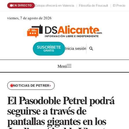
Estopa ofrecerá en Valencia
Filosofía de Foucault
El Precio d
EN DIRECTO
viernes, 7 de agosto de 2026
SUSCRÍBETE
Inicia sesión
GRATIS
Menú
›
NOTICIAS DE PETRER
El Pasodoble Petrel podrá
seguirse a través de
pantallas gigantes en los