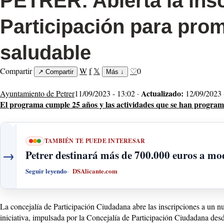
PETRER: Abierta la ins
Participación para pro
saludable
Compartir
W
f
𝕏
♡
0
↗
Compartir
Más
↓
Actualizado:
Ayuntamiento de Petrer
11/09/2023 - 13:02 ·
12/09/2023 
El programa cumple 25 años y las actividades que se han programa
TAMBIÉN TE PUEDE INTERESAR
→
Petrer destinará más de 700.000 euros a mod
Seguir leyendo
DSAlicante.com
La concejalía de Participación Ciudadana abre las inscripciones a un n
iniciativa, impulsada por la Concejalía de Participación Ciudadana des