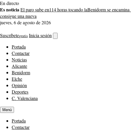
Saltar
En directo
al
Es noticia
El paro sube en
114 horas tocando la
Benidorm se encamina 
contenido
consigue una nueva
jueves, 6 de agosto de 2026
Suscríbete
Inicia sesión
gratis
Abrir
buscador
Portada
Contactar
Noticias
Alicante
Benidorm
Elche
Opinión
Deportes
C. Valenciana
Menú
Portada
Contactar