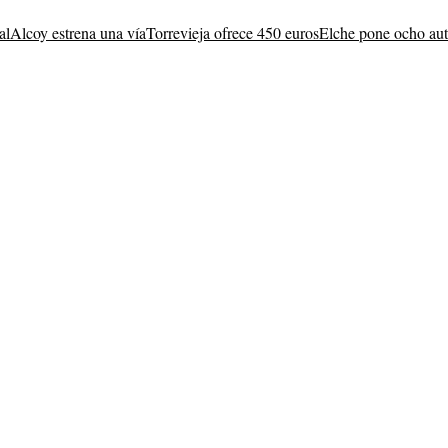
al
Alcoy estrena una vía
Torrevieja ofrece 450 euros
Elche pone ocho au