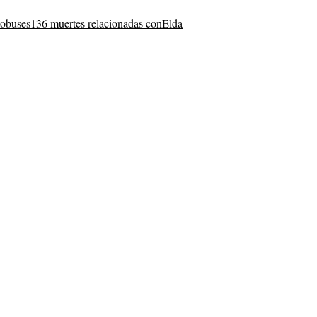
tobuses
136 muertes relacionadas con
Elda