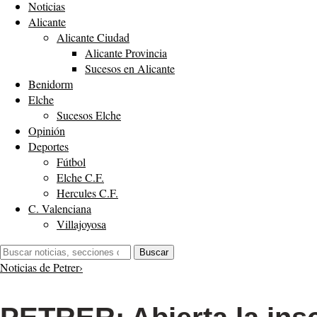
Noticias
Alicante
Alicante Ciudad
Alicante Provincia
Sucesos en Alicante
Benidorm
Elche
Sucesos Elche
Opinión
Deportes
Fútbol
Elche C.F.
Hercules C.F.
C. Valenciana
Villajoyosa
Buscar:
Buscar
Noticias de Petrer
›