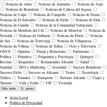
Noticias de Altea
Noticias de Animales
Noticias de Aspe
Noticias de Benidorm
Noticias de Callosa del Segura
Noticias de Calpe
Noticias de Campello
Noticias de Denia
Noticias de El Salvador
Noticias de Elche
Noticias de Elda
Noticias de Gandía
Noticias de la Comunidad Valenciana
Noticias de Monforte del Cid
Noticias de Mónovar
Noticias de
Novelda
Noticias de Orihuela
Noticias de Petrer
Noticias
de Sax
Noticias de Torrevieja
Noticias de Villajoyosa
Noticias de Villena
Noticias de Xàbia
Ocio y Televisión
ONCE
Opinión
Pareja y Relaciones
Patrimonio
Política
Primitiva
Psiquiatría y Psicología
Quinigol
Recetas
Requisitos
Restaurantes Alicante
Salud
Sanidad
SEO y Marketing
Sociedad
Sucesos Benidorm
Sucesos Elche
Sucesos en Alicante
Teatro
Tecnología
Tráfico
Tramites
Transporte
Turismo Alicante
Viajes y
Turismo
Vida y Estilo
VIP
Vivienda
Más tarde
Sí, quiero
Aviso Legal
Política de Privacidad