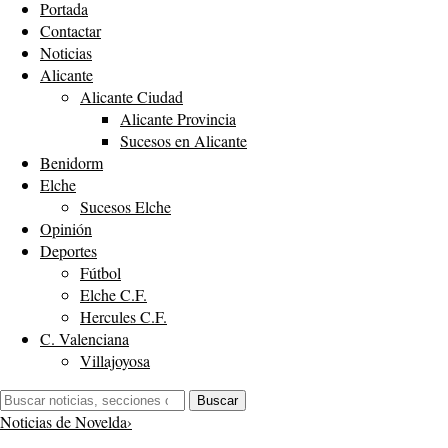
Portada
Contactar
Noticias
Alicante
Alicante Ciudad
Alicante Provincia
Sucesos en Alicante
Benidorm
Elche
Sucesos Elche
Opinión
Deportes
Fútbol
Elche C.F.
Hercules C.F.
C. Valenciana
Villajoyosa
Buscar:
Buscar
Noticias de Novelda
›