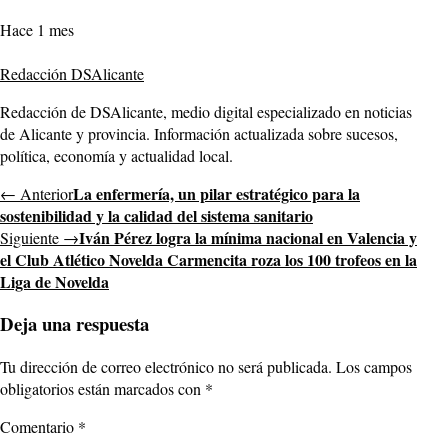
Hace 1 mes
Redacción DSAlicante
Redacción de DSAlicante, medio digital especializado en noticias
de Alicante y provincia. Información actualizada sobre sucesos,
política, economía y actualidad local.
La enfermería, un pilar estratégico para la
← Anterior
sostenibilidad y la calidad del sistema sanitario
Iván Pérez logra la mínima nacional en Valencia y
Siguiente →
el Club Atlético Novelda Carmencita roza los 100 trofeos en la
Liga de Novelda
Deja una respuesta
Tu dirección de correo electrónico no será publicada.
Los campos
obligatorios están marcados con
*
Comentario
*