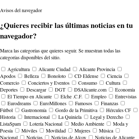
Avisos del navegador
¿Quieres recibir las últimas noticias en tu
navegador?
Marca las categorías que quieres seguir. Se muestran todas las
categorías disponibles del sitio.
Agricultura
Alicante Ciudad
Alicante Provincia
Apodos
Belleza
Bonoloto
CD Eldense
Ciencia
Comercio
Conciertos y Eventos
Consumo
Cultura
Deportes
Descargar
DGT
DSAlicante.com
Economía
El Tiempo en Alicante
Elche .C.F.
Empleo
Entrevistas
Eurodreams
EuroMillones
Famosos
Finanzas
Fútbol
Gastronomía
Gordo de la Primitiva
Hércules CF
Historia
Internacional
La Quiniela
Legal y Derecho
ListaSpam
Lotería Nacional
Medio Ambiente
Moda y
Poesía
Móviles
Movilidad
Mujeres
Música
Nacional
Noticias
Noticias de Alcoy
Noticias de Alicante