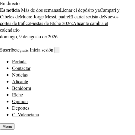
Saltar
En directo
al
Es noticia
Más de dos semanas
Llenar el depósito ya
Campari y
contenido
Cibeles de
Muere Jorge Messi, padre
El cartel sexista de
Nuevos
cortes de tráfico
Fiestas de Elche 2026:
Alicante cambia el
calendario
domingo, 9 de agosto de 2026
Suscríbete
Inicia sesión
gratis
Abrir
buscador
Portada
Contactar
Noticias
Alicante
Benidorm
Elche
Opinión
Deportes
C. Valenciana
Menú