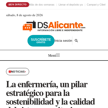
Más de dos semanas
Llenar el depósito ya
Campari y Cibele
EN DIRECTO
sábado, 8 de agosto de 2026
SUSCRÍBETE
Inicia sesión
GRATIS
Menú
›
NOTICIAS
La enfermería, un pilar
estratégico para la
sostenibilidad y la calidad