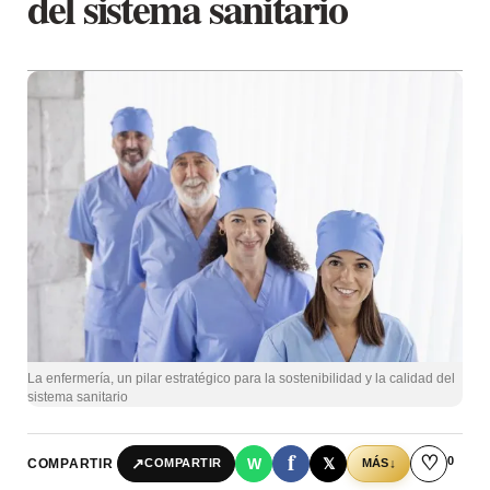
del sistema sanitario
La enfermería, un pilar estratégico para la sostenibilidad y la calidad del
sistema sanitario
f
♡
0
↗
W
𝕏
COMPARTIR
↓
COMPARTIR
MÁS