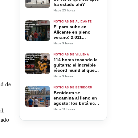
ha estado ahí?
Hace 23 horas
NOTICIAS DE ALICANTE
El paro sube en
Alicante en pleno
verano: 2.011
desempleados más
Hace 9 horas
pese al récord de
trabajadores
NOTICIAS DE VILLENA
114 horas tocando la
guitarra: el increíble
récord mundial que
José “El Gran Jota”
Hace 9 horas
intenta conseguir en
ad de
Villena
NOTICIAS DE BENIDORM
Benidorm se
encamina al lleno en
agosto: los británicos
ya superan a los
l,
Hace 11 horas
españoles en sus
nado
hoteles