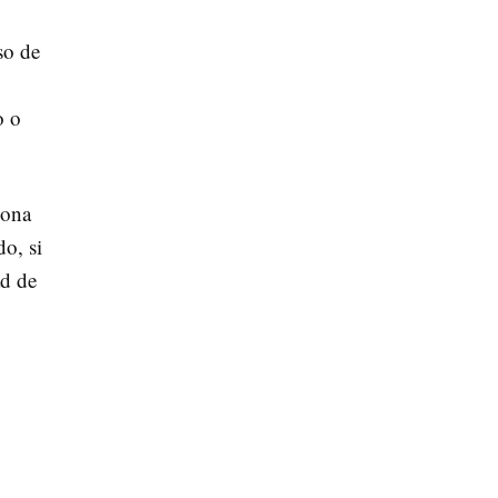
so de
o o
sona
do, si
ad de