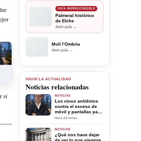
der
GUÍA IMPRESCINDIBLE
Palmeral histórico
ejor
de Elche
Abrir guía →
Molí l’Ombria
Abrir guía →
SIGUE LA ACTUALIDAD
Noticias relacionadas
r si
NOTICIAS
Los cinco antídotos
contra el exceso de
móvil y pantallas para
la desconexión digital
Hace 23 horas
en verano
NOTICIAS
¿Qué nos hace dejar
de ver lo que siempre