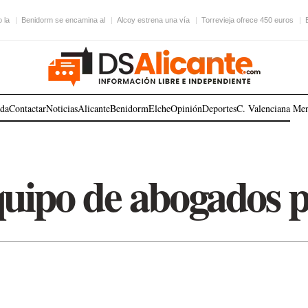
 la
Benidorm se encamina al
Alcoy estrena una vía
Torrevieja ofrece 450 euros
ada
Contactar
Noticias
Alicante
Benidorm
Elche
Opinión
Deportes
C. Valenciana
Me
uipo de abogados pe