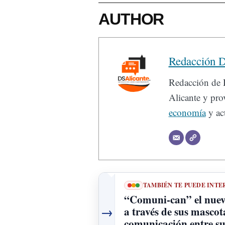
AUTHOR
Redacción D
Redacción de D
Alicante y prov
economía
y act
TAMBIÉN TE PUEDE INTE
“Comuni-can” el nuevo
→
a través de sus mascot
comunicación entre s