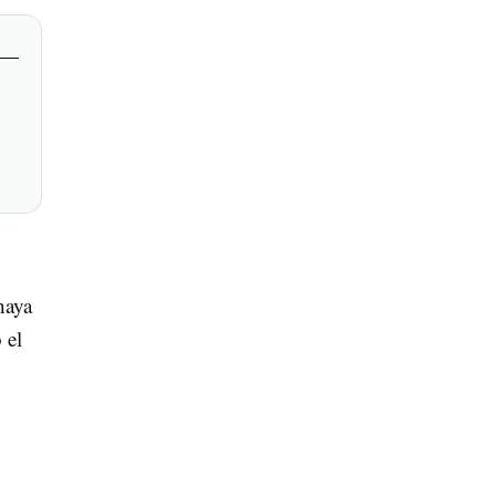
haya
 el