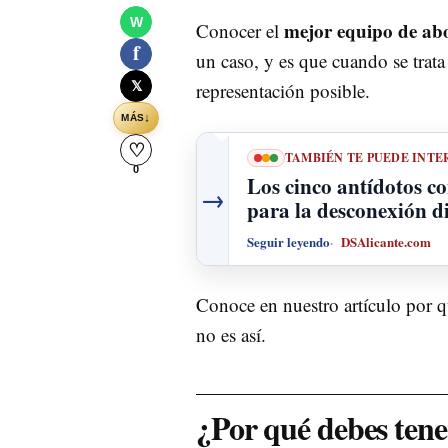
W
mejor equipo de abo
Conocer el
f
un caso, y es que cuando se trata
𝕏
representación posible.
↓
MÁS
♡
TAMBIÉN TE PUEDE INTE
0
Los cinco antídotos co
→
para la desconexión di
Seguir leyendo
DSAlicante.com
Conoce en nuestro artículo por qu
no es así.
¿Por qué debes tene