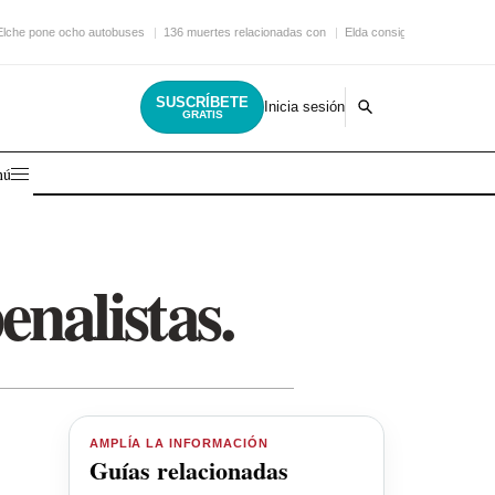
Elche pone ocho autobuses
136 muertes relacionadas con
Elda consigue una nueva
SUSCRÍBETE
Inicia sesión
GRATIS
nú
nalistas.
AMPLÍA LA INFORMACIÓN
Guías relacionadas