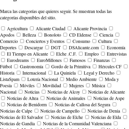
Marca las categorías que quieres seguir. Se muestran todas las
categorías disponibles del sitio.
Agricultura
Alicante Ciudad
Alicante Provincia
Apodos
Belleza
Bonoloto
CD Eldense
Ciencia
Comercio
Conciertos y Eventos
Consumo
Cultura
Deportes
Descargar
DGT
DSAlicante.com
Economía
El Tiempo en Alicante
Elche .C.F.
Empleo
Entrevistas
Eurodreams
EuroMillones
Famosos
Finanzas
Fútbol
Gastronomía
Gordo de la Primitiva
Hércules CF
Historia
Internacional
La Quiniela
Legal y Derecho
ListaSpam
Lotería Nacional
Medio Ambiente
Moda y
Poesía
Móviles
Movilidad
Mujeres
Música
Nacional
Noticias
Noticias de Alcoy
Noticias de Alicante
Noticias de Altea
Noticias de Animales
Noticias de Aspe
Noticias de Benidorm
Noticias de Callosa del Segura
Noticias de Calpe
Noticias de Campello
Noticias de Denia
Noticias de El Salvador
Noticias de Elche
Noticias de Elda
Noticias de Gandía
Noticias de la Comunidad Valenciana