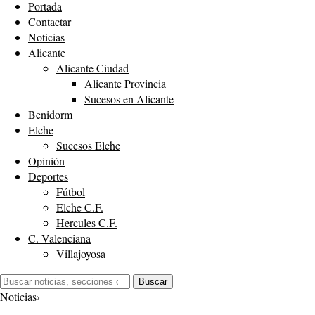
Portada
Contactar
Noticias
Alicante
Alicante Ciudad
Alicante Provincia
Sucesos en Alicante
Benidorm
Elche
Sucesos Elche
Opinión
Deportes
Fútbol
Elche C.F.
Hercules C.F.
C. Valenciana
Villajoyosa
Buscar:
Buscar
Noticias
›