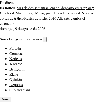
Saltar
En directo
al
Es noticia
Más de dos semanas
Llenar el depósito ya
Campari y
contenido
Cibeles de
Muere Jorge Messi, padre
El cartel sexista de
Nuevos
cortes de tráfico
Fiestas de Elche 2026:
Alicante cambia el
calendario
domingo, 9 de agosto de 2026
Suscríbete
Inicia sesión
gratis
Abrir
buscador
Portada
Contactar
Noticias
Alicante
Benidorm
Elche
Opinión
Deportes
C. Valenciana
Menú