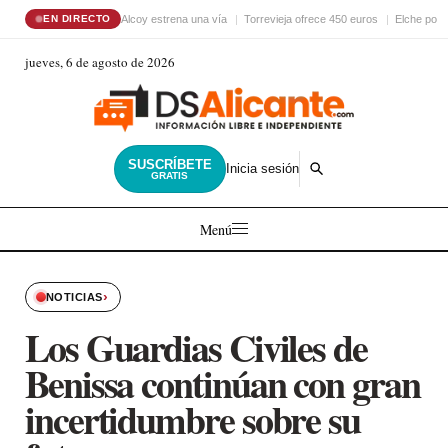
Alcoy estrena una vía
Torrevieja ofrece 450 euros
Elche pon
EN DIRECTO
jueves, 6 de agosto de 2026
SUSCRÍBETE
Inicia sesión
GRATIS
Menú
›
NOTICIAS
Los Guardias Civiles de
Benissa continúan con gran
incertidumbre sobre su