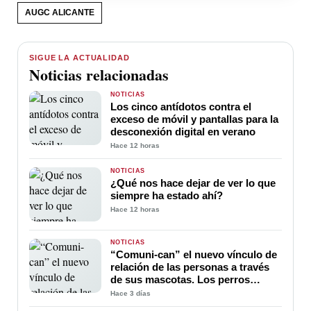
AUGC ALICANTE
SIGUE LA ACTUALIDAD
Noticias relacionadas
NOTICIAS
Los cinco antídotos contra el
exceso de móvil y pantallas para la
desconexión digital en verano
Hace 12 horas
NOTICIAS
¿Qué nos hace dejar de ver lo que
siempre ha estado ahí?
Hace 12 horas
NOTICIAS
“Comuni-can” el nuevo vínculo de
relación de las personas a través
de sus mascotas. Los perros
ayudan a la comunicación entre
Hace 3 días
sus amos