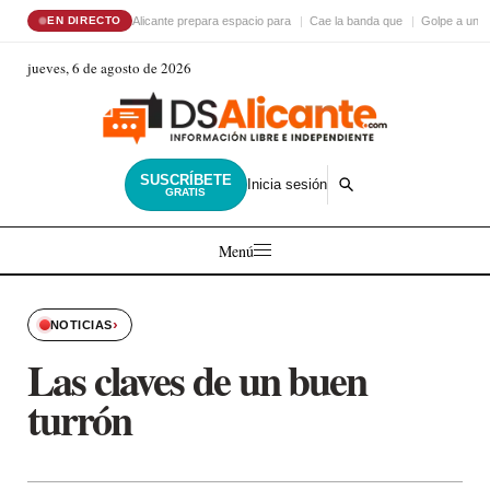
Alicante prepara espacio para
Cae la banda que
Golpe a una 
EN DIRECTO
jueves, 6 de agosto de 2026
SUSCRÍBETE
Inicia sesión
GRATIS
Menú
›
NOTICIAS
Las claves de un buen
turrón