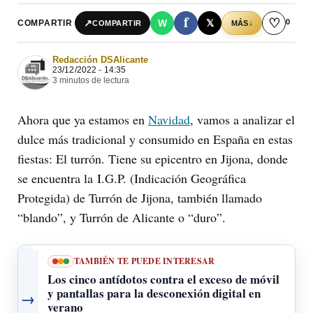
f
♡
0
↗
W
𝕏
COMPARTIR
↓
COMPARTIR
MÁS
Redacción DSAlicante
23/12/2022 - 14:35
3 minutos de lectura
Ahora que ya estamos en
Navidad
, vamos a analizar el
dulce más tradicional y consumido en España en estas
fiestas: El turrón. Tiene su epicentro en Jijona, donde
se encuentra la I.G.P. (Indicación Geográfica
Protegida) de Turrón de Jijona, también llamado
“blando”, y Turrón de Alicante o “duro”.
TAMBIÉN TE PUEDE INTERESAR
Los cinco antídotos contra el exceso de móvil
y pantallas para la desconexión digital en
→
verano