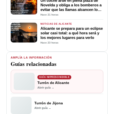
Un coche arde en plena plaza de
Novelda y obliga a los bomberos a
evitar que las llamas alcancen los
edificios
Hace 21 horas
NOTICIAS DE ALICANTE
Alicante se prepara para un eclipse
solar casi total: a qué hora será y
los mejores lugares para verlo
Hace 23 horas
AMPLÍA LA INFORMACIÓN
Guías relacionadas
GUÍA IMPRESCINDIBLE
Turrón de Alicante
Abrir guía →
Turrón de Jijona
Abrir guía →