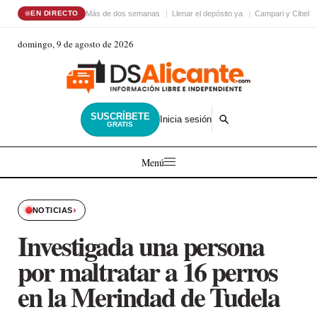
Más de dos semanas
Llenar el depósito ya
Campari y Cibele
EN DIRECTO
domingo, 9 de agosto de 2026
SUSCRÍBETE
Inicia sesión
GRATIS
Menú
›
NOTICIAS
Investigada una persona
por maltratar a 16 perros
en la Merindad de Tudela