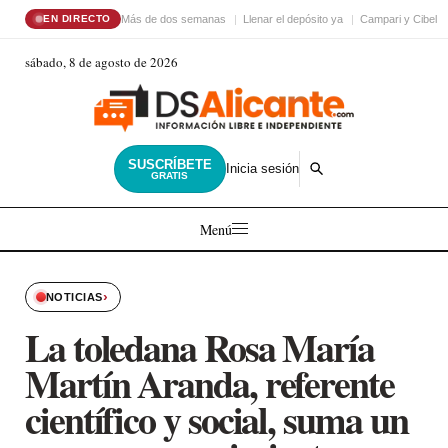
Más de dos semanas
Llenar el depósito ya
Campari y Cibele
EN DIRECTO
sábado, 8 de agosto de 2026
SUSCRÍBETE
Inicia sesión
GRATIS
Menú
›
NOTICIAS
La toledana Rosa María
Martín Aranda, referente
científico y social, suma un