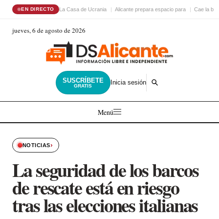
La Casa de Ucrania
Alicante prepara espacio para
Cae la ba
EN DIRECTO
jueves, 6 de agosto de 2026
SUSCRÍBETE
Inicia sesión
GRATIS
Menú
›
NOTICIAS
La seguridad de los barcos
de rescate está en riesgo
tras las elecciones italianas