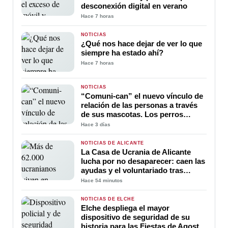
desconexión digital en verano
Hace 7 horas
NOTICIAS
¿Qué nos hace dejar de ver lo que
siempre ha estado ahí?
Hace 7 horas
NOTICIAS
“Comuni-can” el nuevo vínculo de
relación de las personas a través
de sus mascotas. Los perros
ayudan a la comunicación entre
Hace 3 días
sus amos
NOTICIAS DE ALICANTE
La Casa de Ucrania de Alicante
lucha por no desaparecer: caen las
ayudas y el voluntariado tras
cuatro años de guerra
Hace 54 minutos
NOTICIAS DE ELCHE
Elche despliega el mayor
dispositivo de seguridad de su
historia para las Fiestas de Agosto: