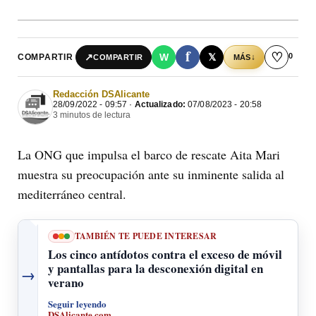
f
♡
0
↗
W
𝕏
COMPARTIR
↓
COMPARTIR
MÁS
Redacción DSAlicante
28/09/2022 - 09:57 ·
Actualizado:
07/08/2023 - 20:58
3 minutos de lectura
La ONG que impulsa el barco de rescate Aita Mari
muestra su preocupación ante su inminente salida al
mediterráneo central.
TAMBIÉN TE PUEDE INTERESAR
Los cinco antídotos contra el exceso de móvil
y pantallas para la desconexión digital en
→
verano
Seguir leyendo
DSAlicante.com