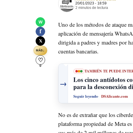
20/01/2023 - 18:59
2 minutos de lectura
W
Uno de los métodos de ataque más 
f
aplicación de mensajería WhatsA
𝕏
dirigida a padres y madres por ha
cuentas bancarias.
↓
MÁS
♡
0
TAMBIÉN TE PUEDE INTE
Los cinco antídotos co
→
para la desconexión di
Seguir leyendo
DSAlicante.com
No es de extrañar que los ciberd
plataforma propiedad de Meta es
sus más de 2 mil millones de usuar