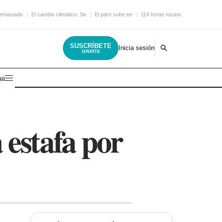
demasiado
El cambio climático. Se
El paro sube en
114 horas tocando la
SUSCRÍBETE
Inicia sesión
GRATIS
nú
 estafa por