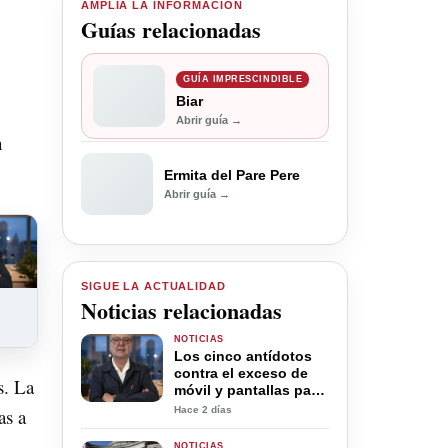
AMPLÍA LA INFORMACIÓN
Guías relacionadas
GUÍA IMPRESCINDIBLE
Biar
Abrir guía →
n
Ermita del Pare Pere
Abrir guía →
SIGUE LA ACTUALIDAD
Noticias relacionadas
NOTICIAS
Los cinco antídotos
contra el exceso de
s. La
móvil y pantallas para
la desconexión digital
as a
Hace 2 días
en verano
NOTICIAS