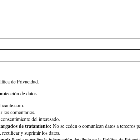
lítica de Privacidad
.
protección de datos
icante.com.
 los comentarios.
consentimiento del interesado.
cargados de tratamiento:
No se ceden o comunican datos a terceros par
rectificar y suprimir los datos.
onal:
Puede consultar la información detallada en la
Política de Privaci