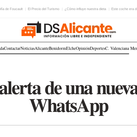
ofía de Foucault
El Precio del Turismo
¿Cómo influye nuestra dieta
Este coche era 
ada
Contactar
Noticias
Alicante
Benidorm
Elche
Opinión
Deportes
C. Valenciana
Me
 alerta de una nueva
WhatsApp