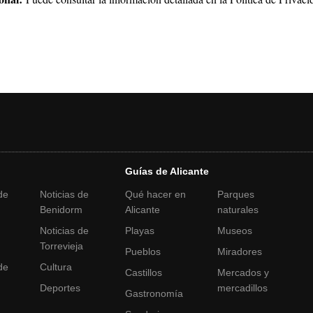
Guías de Alicante
de
Noticias de
Qué hacer en
Parques
Benidorm
Alicante
naturales
Noticias de
Playas
Museos
a
Torrevieja
Pueblos
Miradores
de
Cultura
Castillos
Mercados y
Deportes
mercadillos
Gastronomía