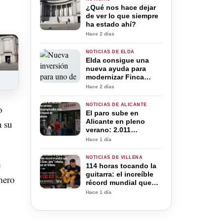
¿Qué nos hace dejar
de ver lo que siempre
ha estado ahí?
Hace 2 días
NOTICIAS DE ELDA
Elda consigue una
nueva ayuda para
modernizar Finca
Lacy: estas son las
Hace 2 días
mejoras previstas en
el polígono
NOTICIAS DE ALICANTE
o
El paro sube en
Alicante en pleno
a su
verano: 2.011
desempleados más
Hace 1 día
pese al récord de
trabajadores
NOTICIAS DE VILLENA
e
114 horas tocando la
guitarra: el increíble
mero
récord mundial que
José “El Gran Jota”
Hace 1 día
intenta conseguir en
Villena