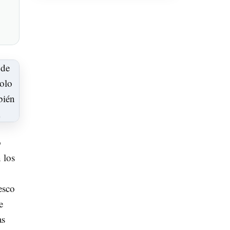
o
 los
esco
e
as