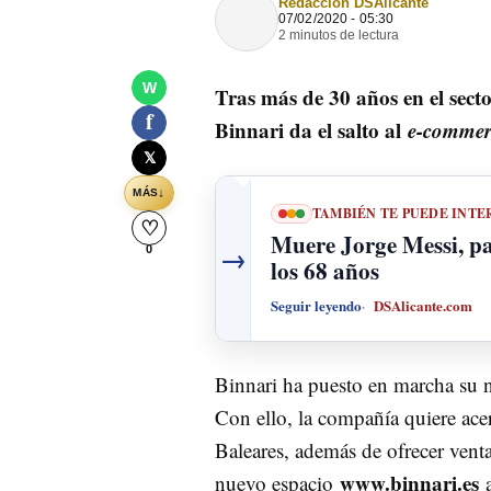
Redacción DSAlicante
07/02/2020 - 05:30
2 minutos de lectura
W
Tras más de 30 años en el secto
f
Binnari da el salto al
e-commer
𝕏
↓
MÁS
TAMBIÉN TE PUEDE INTE
♡
Muere Jorge Messi, pa
→
0
los 68 años
Seguir leyendo
DSAlicante.com
Binnari ha puesto en marcha su 
Con ello, la compañía quiere acer
Baleares, además de ofrecer venta
www.binnari.es
nuevo espacio
a