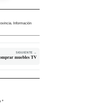
rovincia. Información
SIGUIENTE →
comprar muebles TV
on
*