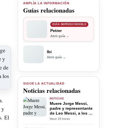
AMPLÍA LA INFORMACIÓN
Guías relacionadas
,
GUÍA IMPRESCINDIBLE
Petrer
Abrir guía →
Ibi
Abrir guía →
SIGUE LA ACTUALIDAD
Noticias relacionadas
a.
NOTICIAS
Muere Jorge Messi,
a y
padre y representante
de Leo Messi, a los 68
s. El
años
Hace 19 horas