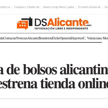
pósito ya
Campari y Cibeles de
Muere Jorge Messi, padre
El cartel sexista de
Nu
ada
Contactar
Noticias
Alicante
Benidorm
Elche
Opinión
Deportes
C. Valenciana
Me
de bolsos alicanti
estrena tienda onlin