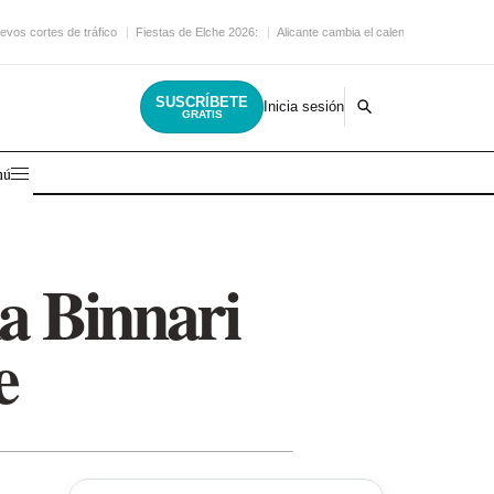
evos cortes de tráfico
Fiestas de Elche 2026:
Alicante cambia el calendario
SUSCRÍBETE
Inicia sesión
GRATIS
nú
na Binnari
e