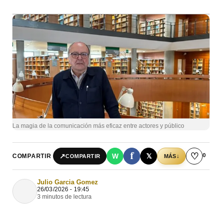
La magia de la comunicación más eficaz entre actores y público
f
♡
0
↗
W
𝕏
COMPARTIR
↓
COMPARTIR
MÁS
Julio Garcia Gomez
26/03/2026 - 19:45
3 minutos de lectura