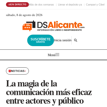
Más de dos semanas
Llenar el depósito ya
Campari y Cibele
EN DIRECTO
sábado, 8 de agosto de 2026
SUSCRÍBETE
Inicia sesión
GRATIS
Menú
›
NOTICIAS
La magia de la
comunicación más eficaz
entre actores y público