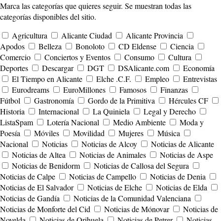
Marca las categorías que quieres seguir. Se muestran todas las
categorías disponibles del sitio.
Agricultura
Alicante Ciudad
Alicante Provincia
Apodos
Belleza
Bonoloto
CD Eldense
Ciencia
Comercio
Conciertos y Eventos
Consumo
Cultura
Deportes
Descargar
DGT
DSAlicante.com
Economía
El Tiempo en Alicante
Elche .C.F.
Empleo
Entrevistas
Eurodreams
EuroMillones
Famosos
Finanzas
Fútbol
Gastronomía
Gordo de la Primitiva
Hércules CF
Historia
Internacional
La Quiniela
Legal y Derecho
ListaSpam
Lotería Nacional
Medio Ambiente
Moda y
Poesía
Móviles
Movilidad
Mujeres
Música
Nacional
Noticias
Noticias de Alcoy
Noticias de Alicante
Noticias de Altea
Noticias de Animales
Noticias de Aspe
Noticias de Benidorm
Noticias de Callosa del Segura
Noticias de Calpe
Noticias de Campello
Noticias de Denia
Noticias de El Salvador
Noticias de Elche
Noticias de Elda
Noticias de Gandía
Noticias de la Comunidad Valenciana
Noticias de Monforte del Cid
Noticias de Mónovar
Noticias de
Novelda
Noticias de Orihuela
Noticias de Petrer
Noticias