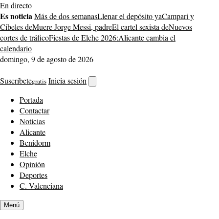
Saltar
En directo
al
Es noticia
Más de dos semanas
Llenar el depósito ya
Campari y
contenido
Cibeles de
Muere Jorge Messi, padre
El cartel sexista de
Nuevos
cortes de tráfico
Fiestas de Elche 2026:
Alicante cambia el
calendario
domingo, 9 de agosto de 2026
Suscríbete
Inicia sesión
gratis
Abrir
buscador
Portada
Contactar
Noticias
Alicante
Benidorm
Elche
Opinión
Deportes
C. Valenciana
Menú