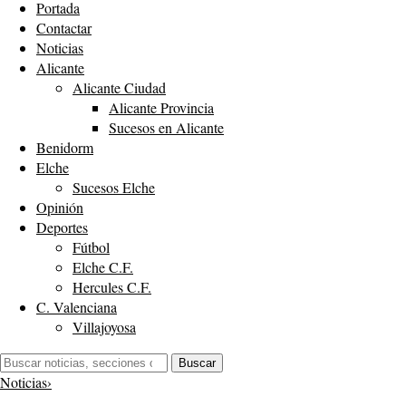
Portada
Contactar
Noticias
Alicante
Alicante Ciudad
Alicante Provincia
Sucesos en Alicante
Benidorm
Elche
Sucesos Elche
Opinión
Deportes
Fútbol
Elche C.F.
Hercules C.F.
C. Valenciana
Villajoyosa
Buscar:
Buscar
Noticias
›