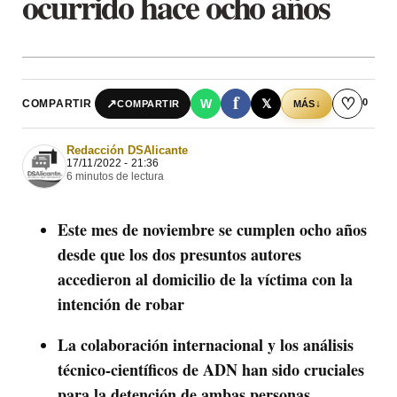
ocurrido hace ocho años
f
♡
0
↗
W
𝕏
COMPARTIR
↓
COMPARTIR
MÁS
Redacción DSAlicante
17/11/2022 - 21:36
6 minutos de lectura
Este mes de noviembre se cumplen ocho años
desde que los dos presuntos autores
accedieron al domicilio de la víctima con la
intención de robar
La colaboración internacional y los análisis
técnico-científicos de ADN han sido cruciales
para la detención de ambas personas