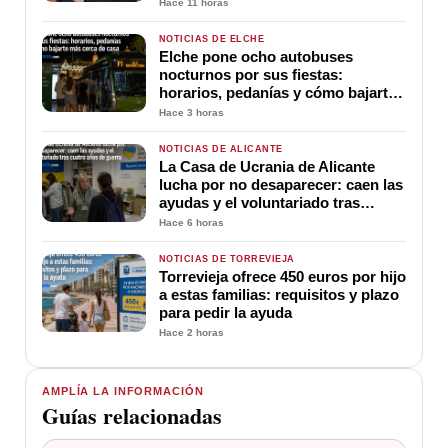
Hace 11 horas
NOTICIAS DE ELCHE
Elche pone ocho autobuses
nocturnos por sus fiestas:
horarios, pedanías y cómo bajarte
más cerca de casa
Hace 3 horas
NOTICIAS DE ALICANTE
La Casa de Ucrania de Alicante
lucha por no desaparecer: caen las
ayudas y el voluntariado tras
cuatro años de guerra
Hace 6 horas
NOTICIAS DE TORREVIEJA
Torrevieja ofrece 450 euros por hijo
a estas familias: requisitos y plazo
para pedir la ayuda
Hace 2 horas
AMPLÍA LA INFORMACIÓN
Guías relacionadas