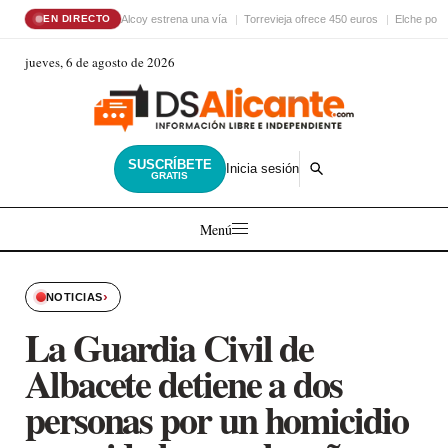
Alcoy estrena una vía
Torrevieja ofrece 450 euros
Elche pon
EN DIRECTO
jueves, 6 de agosto de 2026
SUSCRÍBETE
Inicia sesión
GRATIS
Menú
›
NOTICIAS
La Guardia Civil de
Albacete detiene a dos
personas por un homicidio