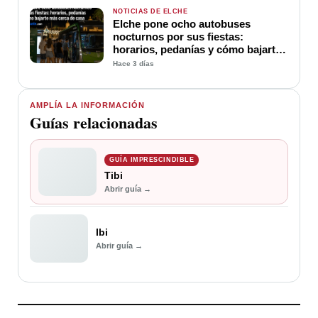
NOTICIAS DE ELCHE
Elche pone ocho autobuses
nocturnos por sus fiestas:
horarios, pedanías y cómo bajarte
más cerca de casa
Hace 3 días
AMPLÍA LA INFORMACIÓN
Guías relacionadas
GUÍA IMPRESCINDIBLE
Tibi
Abrir guía →
Ibi
Abrir guía →