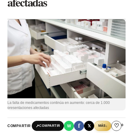
afectadas
La falta de medicamentos continúa en aumento: cerca de 1.000
presentaciones afectadas
f
♡
0
↗
W
𝕏
COMPARTIR
↓
COMPARTIR
MÁS