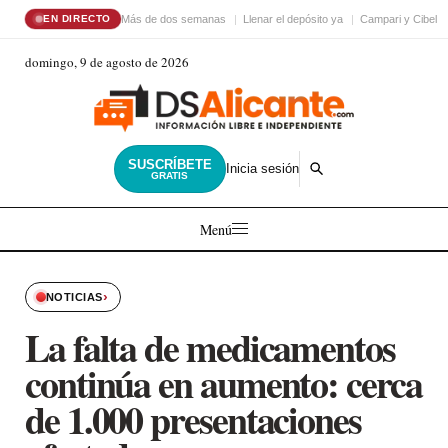
Más de dos semanas
Llenar el depósito ya
Campari y Cibele
EN DIRECTO
domingo, 9 de agosto de 2026
SUSCRÍBETE
Inicia sesión
GRATIS
Menú
›
NOTICIAS
La falta de medicamentos
continúa en aumento: cerca
de 1.000 presentaciones