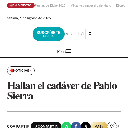
Fiestas de Elche 2026:
Alicante cambia el calendario
El calor 
EN DIRECTO
sábado, 8 de agosto de 2026
SUSCRÍBETE
Inicia sesión
GRATIS
Menú
›
NOTICIAS
Hallan el cadáver de Pablo
Sierra
f
♡
0
↗
W
𝕏
COMPARTIR
↓
COMPARTIR
MÁS