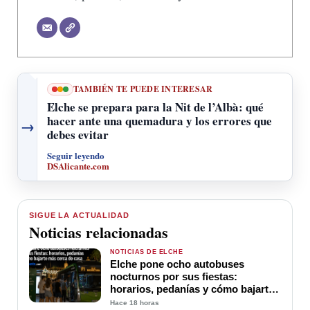
TAMBIÉN TE PUEDE INTERESAR
Elche se prepara para la Nit de l’Albà: qué
hacer ante una quemadura y los errores que
→
debes evitar
Seguir leyendo
DSAlicante.com
SIGUE LA ACTUALIDAD
Noticias relacionadas
NOTICIAS DE ELCHE
Elche pone ocho autobuses
nocturnos por sus fiestas:
horarios, pedanías y cómo bajarte
más cerca de casa
Hace 18 horas