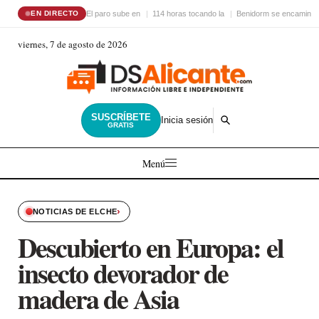
El paro sube en
114 horas tocando la
Benidorm se encamina 
EN DIRECTO
viernes, 7 de agosto de 2026
SUSCRÍBETE
Inicia sesión
GRATIS
Menú
›
NOTICIAS DE ELCHE
Descubierto en Europa: el
insecto devorador de
madera de Asia