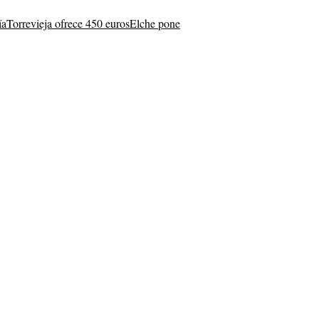
ía
Torrevieja ofrece 450 euros
Elche pone