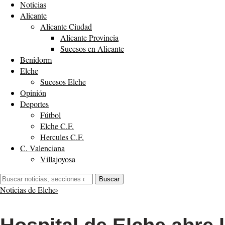
Noticias
Alicante
Alicante Ciudad
Alicante Provincia
Sucesos en Alicante
Benidorm
Elche
Sucesos Elche
Opinión
Deportes
Fútbol
Elche C.F.
Hercules C.F.
C. Valenciana
Villajoyosa
Buscar:
Buscar
Noticias de Elche
›