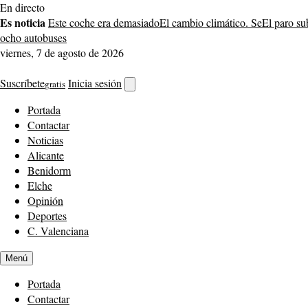
Saltar
En directo
al
Es noticia
Este coche era demasiado
El cambio climático. Se
El paro su
contenido
ocho autobuses
viernes, 7 de agosto de 2026
Suscríbete
Inicia sesión
gratis
Abrir
buscador
Portada
Contactar
Noticias
Alicante
Benidorm
Elche
Opinión
Deportes
C. Valenciana
Menú
Portada
Contactar