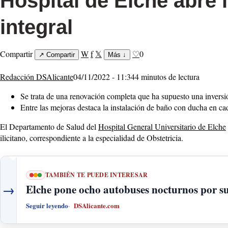
Hospital de Elche abre l
integral
Compartir
W
f
𝕏
♡
0
↗
Compartir
Más
↓
Redacción DSAlicante
04/11/2022 - 11:34
4 minutos de lectura
Se trata de una renovación completa que ha supuesto una invers
Entre las mejoras destaca la instalación de baño con ducha en ca
El Departamento de Salud del
Hospital General Universitario de Elche
ilicitano, correspondiente a la especialidad de Obstetricia.
TAMBIÉN TE PUEDE INTERESAR
→
Elche pone ocho autobuses nocturnos por sus
Seguir leyendo
DSAlicante.com