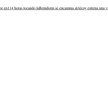
be en
114 horas tocando la
Benidorm se encamina al
Alcoy estrena una v