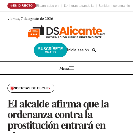
El paro sube en
114 horas tocando la
Benidorm se encamina 
EN DIRECTO
viernes, 7 de agosto de 2026
SUSCRÍBETE
Inicia sesión
GRATIS
Menú
›
NOTICIAS DE ELCHE
El alcalde afirma que la
ordenanza contra la
prostitución entrará en