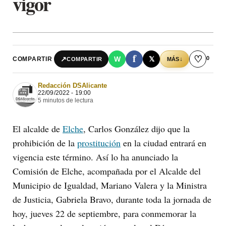
vigor
f
♡
0
↗
W
𝕏
COMPARTIR
↓
COMPARTIR
MÁS
Redacción DSAlicante
22/09/2022 - 19:00
5 minutos de lectura
El alcalde de
Elche
, Carlos González dijo que la
prohibición de la
prostitución
en la ciudad entrará en
vigencia este término. Así lo ha anunciado la
Comisión de Elche, acompañada por el Alcalde del
Municipio de Igualdad, Mariano Valera y la Ministra
de Justicia, Gabriela Bravo, durante toda la jornada de
hoy, jueves 22 de septiembre, para conmemorar la