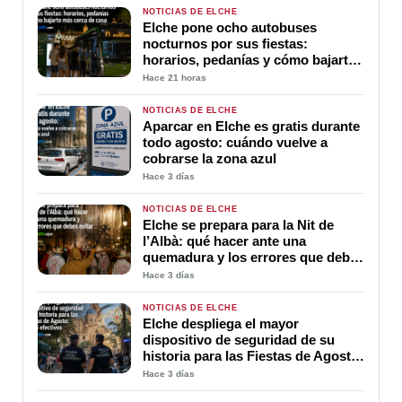
NOTICIAS DE ELCHE
Elche pone ocho autobuses
nocturnos por sus fiestas:
horarios, pedanías y cómo bajarte
más cerca de casa
Hace 21 horas
NOTICIAS DE ELCHE
Aparcar en Elche es gratis durante
todo agosto: cuándo vuelve a
cobrarse la zona azul
Hace 3 días
NOTICIAS DE ELCHE
Elche se prepara para la Nit de
l’Albà: qué hacer ante una
quemadura y los errores que debes
evitar
Hace 3 días
NOTICIAS DE ELCHE
Elche despliega el mayor
dispositivo de seguridad de su
historia para las Fiestas de Agosto:
3.725 efectivos
Hace 3 días