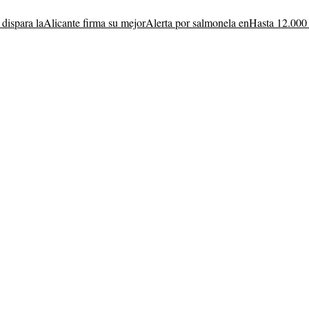
 dispara la
Alicante firma su mejor
Alerta por salmonela en
Hasta 12.000 