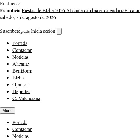
Saltar
En directo
al
Es noticia
Fiestas de Elche 2026:
Alicante cambia el calendario
El calor
contenido
sábado, 8 de agosto de 2026
Suscríbete
Inicia sesión
gratis
Abrir
buscador
Portada
Contactar
Noticias
Alicante
Benidorm
Elche
Opinión
Deportes
C. Valenciana
Menú
Portada
Contactar
Noticias