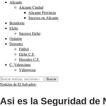
Alicante
Alicante Ciudad
Alicante Provincia
Sucesos en Alicante
Benidorm
Elche
Sucesos Elche
Opinión
Deportes
Fútbol
Elche C.F.
Hercules C.F.
C. Valenciana
Villajoyosa
Buscar:
Buscar
Noticias de El Salvador
›
Asi es la Seguridad de