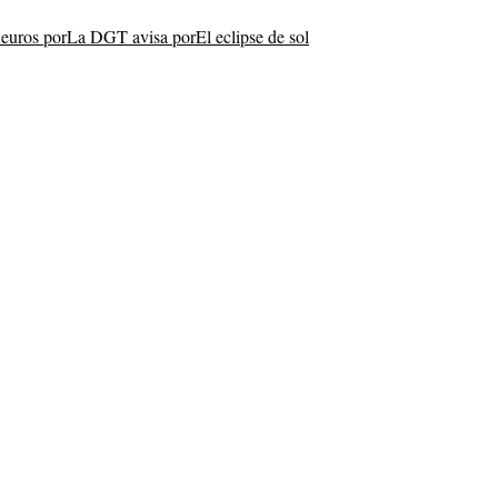
euros por
La DGT avisa por
El eclipse de sol