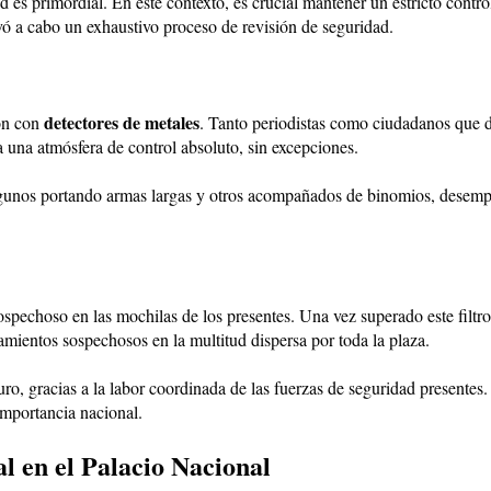
 es primordial. En este contexto, es crucial mantener un estricto control
evó a cabo un exhaustivo proceso de revisión de seguridad.
detectores de metales
ión con
. Tanto periodistas como ciudadanos que d
a una atmósfera de control absoluto, sin excepciones.
algunos portando armas largas y otros acompañados de binomios, desemp
spechoso en las mochilas de los presentes. Una vez superado este filtro,
amientos sospechosos en la multitud dispersa por toda la plaza.
o, gracias a la labor coordinada de las fuerzas de seguridad presentes. 
importancia nacional.
al en el Palacio Nacional