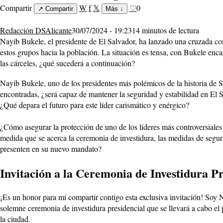
Compartir
W
f
𝕏
♡
0
↗
Compartir
Más
↓
Redacción DSAlicante
30/07/2024 - 19:23
14 minutos de lectura
Nayib Bukele, el presidente de El Salvador, ha lanzado una cruzada con
estos grupos hacia la población. La situación es tensa, con Bukele enc
las cárceles, ¿qué sucederá a continuación?
Nayib Bukele, uno de los presidentes más polémicos de la historia de 
encontradas, ¿será capaz de mantener la seguridad y estabilidad en El
¿Qué depara el futuro para este líder carismático y enérgico?
¿Cómo asegurar la protección de uno de los líderes más controversiale
medida que se acerca la ceremonia de investidura, las medidas de segur
presenten en su nuevo mandato?
Invitación a la Ceremonia de Investidura Pr
¡Es un honor para mí compartir contigo esta exclusiva invitación! Soy 
solemne ceremonia de investidura presidencial que se llevará a cabo el
la ciudad.