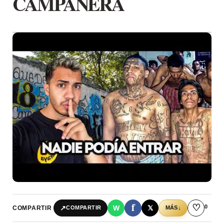
CAMPANERA
f
♡
0
↗
W
𝕏
COMPARTIR
↓
COMPARTIR
MÁS