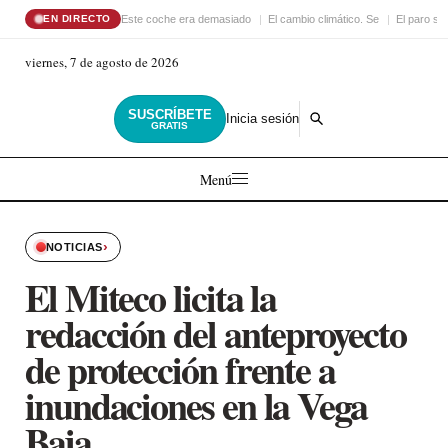
Este coche era demasiado
El cambio climático. Se
El paro su
EN DIRECTO
viernes, 7 de agosto de 2026
SUSCRÍBETE
Inicia sesión
GRATIS
Menú
›
NOTICIAS
El Miteco licita la
redacción del anteproyecto
de protección frente a
inundaciones en la Vega
Baja