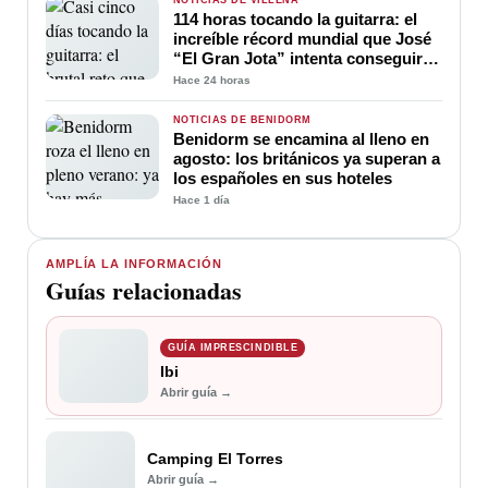
114 horas tocando la guitarra: el
increíble récord mundial que José
“El Gran Jota” intenta conseguir
en Villena
Hace 24 horas
NOTICIAS DE BENIDORM
Benidorm se encamina al lleno en
agosto: los británicos ya superan a
los españoles en sus hoteles
Hace 1 día
AMPLÍA LA INFORMACIÓN
Guías relacionadas
GUÍA IMPRESCINDIBLE
Ibi
Abrir guía →
Camping El Torres
Abrir guía →