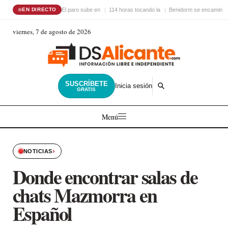
El paro sube en
114 horas tocando la
Benidorm se encamina 
EN DIRECTO
viernes, 7 de agosto de 2026
SUSCRÍBETE
Inicia sesión
GRATIS
Menú
›
NOTICIAS
Donde encontrar salas de
chats Mazmorra en
Español