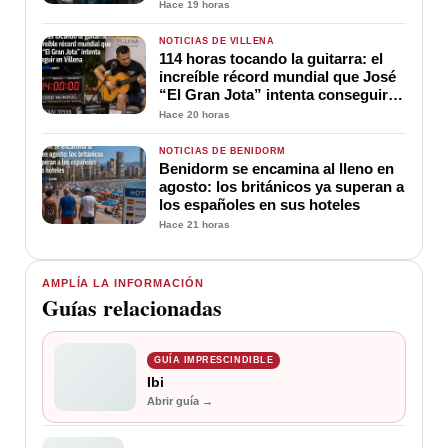
Hace 19 horas
NOTICIAS DE VILLENA
114 horas tocando la guitarra: el
increíble récord mundial que José
“El Gran Jota” intenta conseguir
en Villena
Hace 20 horas
NOTICIAS DE BENIDORM
Benidorm se encamina al lleno en
agosto: los británicos ya superan a
los españoles en sus hoteles
Hace 21 horas
AMPLÍA LA INFORMACIÓN
Guías relacionadas
GUÍA IMPRESCINDIBLE
Ibi
Abrir guía →