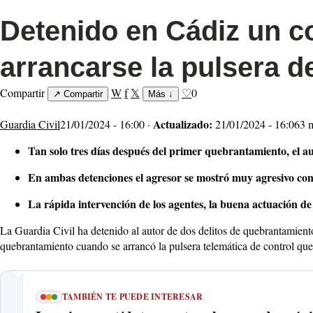
Detenido en Cádiz un c
arrancarse la pulsera d
Compartir
W
f
𝕏
♡
0
↗
Compartir
Más
↓
Actualizado:
Guardia Civil
21/01/2024 - 16:00 ·
21/01/2024 - 16:06
3 
Tan solo tres días después del primer quebrantamiento, el au
En ambas detenciones el agresor se mostró muy agresivo con lo
La rápida intervención de los agentes, la buena actuación de
La Guardia Civil ha detenido al autor de dos delitos de quebrantamien
quebrantamiento cuando se arrancó la pulsera telemática de control que t
TAMBIÉN TE PUEDE INTERESAR