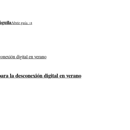
àguila
Abrir guía →
para la desconexión digital en verano