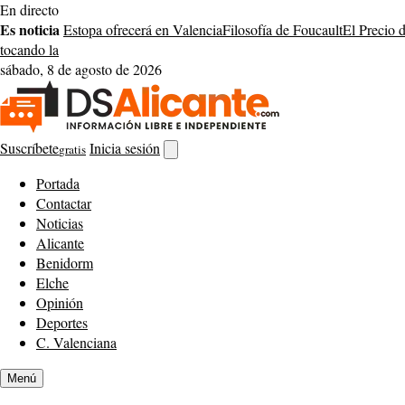
Saltar
En directo
al
Es noticia
Estopa ofrecerá en Valencia
Filosofía de Foucault
El Precio 
contenido
tocando la
sábado, 8 de agosto de 2026
Suscríbete
Inicia sesión
gratis
Abrir
buscador
Portada
Contactar
Noticias
Alicante
Benidorm
Elche
Opinión
Deportes
C. Valenciana
Menú