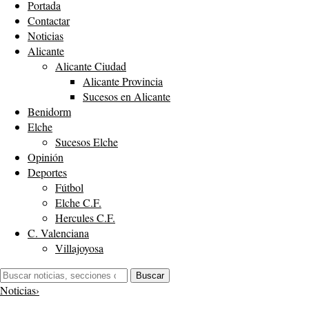
Portada
Contactar
Noticias
Alicante
Alicante Ciudad
Alicante Provincia
Sucesos en Alicante
Benidorm
Elche
Sucesos Elche
Opinión
Deportes
Fútbol
Elche C.F.
Hercules C.F.
C. Valenciana
Villajoyosa
Buscar:
Buscar
Noticias
›